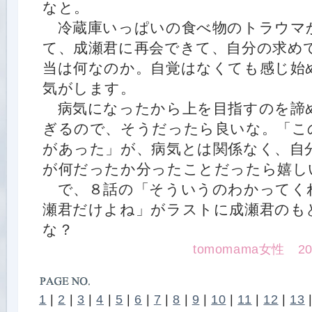
なと。
冷蔵庫いっぱいの食べ物のトラウマ
て、成瀬君に再会できて、自分の求め
当は何なのか。自覚はなくても感じ始
気がします。
病気になったから上を目指すのを諦
ぎるので、そうだったら良いな。「こ
があった」が、病気とは関係なく、自
が何だったか分ったことだったら嬉し
で、８話の「そういうのわかってく
瀬君だけよね」がラストに成瀬君のも
な？
tomomama女性 2015.
1
|
2
|
3
|
4
|
5
|
6
|
7
|
8
|
9
|
10
|
11
|
12
|
13