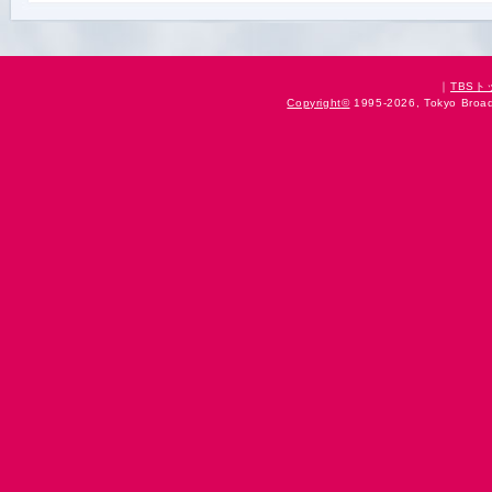
｜
TBS
Copyright
©
1995-2026, Tokyo Broadc