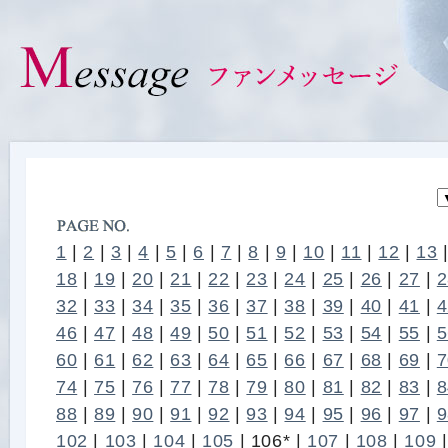
1
|
2
|
3
|
4
|
5
|
6
|
7
|
8
|
9
|
10
|
11
|
12
|
13
18
|
19
|
20
|
21
|
22
|
23
|
24
|
25
|
26
|
27
|
2
32
|
33
|
34
|
35
|
36
|
37
|
38
|
39
|
40
|
41
|
4
46
|
47
|
48
|
49
|
50
|
51
|
52
|
53
|
54
|
55
|
5
60
|
61
|
62
|
63
|
64
|
65
|
66
|
67
|
68
|
69
|
7
74
|
75
|
76
|
77
|
78
|
79
|
80
|
81
|
82
|
83
|
8
88
|
89
|
90
|
91
|
92
|
93
|
94
|
95
|
96
|
97
|
9
102
|
103
|
104
|
105
|
106*
|
107
|
108
|
109