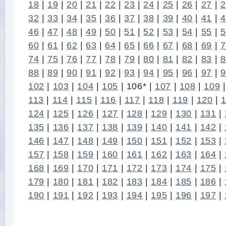
18
|
19
|
20
|
21
|
22
|
23
|
24
|
25
|
26
|
27
|
2
32
|
33
|
34
|
35
|
36
|
37
|
38
|
39
|
40
|
41
|
4
46
|
47
|
48
|
49
|
50
|
51
|
52
|
53
|
54
|
55
|
5
60
|
61
|
62
|
63
|
64
|
65
|
66
|
67
|
68
|
69
|
7
74
|
75
|
76
|
77
|
78
|
79
|
80
|
81
|
82
|
83
|
8
88
|
89
|
90
|
91
|
92
|
93
|
94
|
95
|
96
|
97
|
9
102
|
103
|
104
|
105
|
106*
|
107
|
108
|
109
113
|
114
|
115
|
116
|
117
|
118
|
119
|
120
|
124
|
125
|
126
|
127
|
128
|
129
|
130
|
131
|
135
|
136
|
137
|
138
|
139
|
140
|
141
|
142
|
146
|
147
|
148
|
149
|
150
|
151
|
152
|
153
|
157
|
158
|
159
|
160
|
161
|
162
|
163
|
164
|
168
|
169
|
170
|
171
|
172
|
173
|
174
|
175
|
179
|
180
|
181
|
182
|
183
|
184
|
185
|
186
|
190
|
191
|
192
|
193
|
194
|
195
|
196
|
197
|