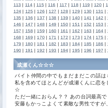
113
|
114
|
115
|
116
|
117
|
118
|
119
|
120
|
124
|
125
|
126
|
127
|
128
|
129
|
130
|
131
|
135
|
136
|
137
|
138
|
139
|
140
|
141
|
142
|
146
|
147
|
148
|
149
|
150
|
151
|
152
|
153
|
157
|
158
|
159
|
160
|
161
|
162
|
163
|
164
|
168
|
169
|
170
|
171
|
172
|
173
|
174
|
175
|
179
|
180
|
181
|
182
|
183
|
184
|
185
|
186
|
190
|
191
|
192
|
193
|
194
|
195
|
196
|
197
|
成瀬くん☆☆☆
バイト仲間の中でもまだまだこの話は
私を含めてほとんどが成瀬くんに恋を
☆
ただ一緒におらん？？ あの台詞最高で
安藤もかっこよくて素敵な男性ですが