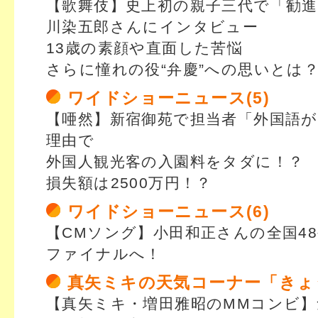
【歌舞伎】史上初の親子三代で「勧
川染五郎さんにインタビュー
13歳の素顔や直面した苦悩
さらに憧れの役“弁慶”への思いとは
ワイドショーニュース(5)
【唖然】新宿御苑で担当者「外国語
理由で
外国人観光客の入園料をタダに！？
損失額は2500万円！？
ワイドショーニュース(6)
【CMソング】小田和正さんの全国4
ファイナルへ！
真矢ミキの天気コーナー「きょ
【真矢ミキ・増田雅昭のMMコンビ】