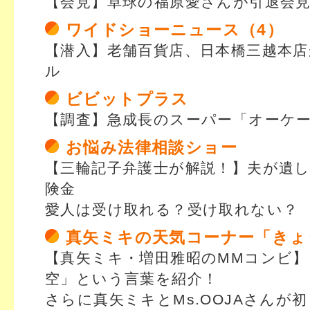
【会見】卓球の福原愛さんが引退会
ワイドショーニュース（4）
【潜入】老舗百貨店、日本橋三越本
ル
ビビットプラス
【調査】急成長のスーパー「オーケ
お悩み法律相談ショー
【三輪記子弁護士が解説！】夫が遺
険金
愛人は受け取れる？受け取れない？
真矢ミキの天気コーナー「きょ
【真矢ミキ・増田雅昭のMMコンビ】
空」という言葉を紹介！
さらに真矢ミキとMs.OOJAさんが