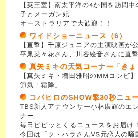
【英王室】南太平洋の4か国を訪問中
子とメーガン妃
オーストラリアで大歓迎！！
ワイドショーニュース（6）
【直撃】千原ジュニアの主演映画が
平尾菜々花さん、川谷絵音さんに直
真矢ミキの天気コーナー「きょ
【真矢ミキ・増田雅昭のMMコンビ】
節気「霜降」
コバヒロのSHOW撃30秒ニュ
TBS新人アナウンサー小林廣輝のエ
ナー
毎日ビビッとくるニュースをお届け
今回は「ク・ハラさんVS元恋人の騒