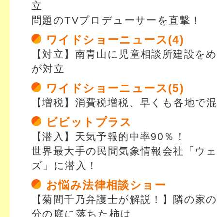
立
問題のTVプロデューサーを直撃！
ワイドショーニュース(4)
【対立】南青山に児童相談所建設を
が対立
ワイドショーニュース(5)
【増税】消費税増税、早くも各地で
ビビットプラス
【潜入】天気予報的中率90％！
世界最大手の民間気象情報会社「ウ
ズ」に潜入！
お悩み法律相談ショー
【菊間千乃弁護士が解説！】隣の家
分の庭に落ちた柿は