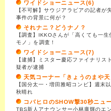
ワイドショーニュース(6)
【不可解】サウジアラビアの記者が
事件の背景に何が？
それナニ？どうナノ？
【調査】IKKOさんが「高くても一
モノ」を調査！
ワイドショーニュース(7)
【逮捕】ミスター慶応ファイナリス
疑者が逮捕
天気コーナー「きょうのまや天
【国分太一・増田雅昭コンビ】週末
秋晴れ
コバヒロのSHOW撃30秒ニュ
TBS新人アナウンサー小林廣輝のエ