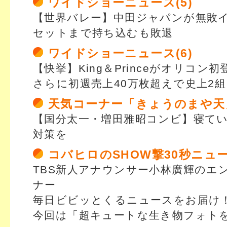
ワイドショーニュース(5)
【世界バレー】中田ジャパンが無敗
セットまで持ち込むも敗退
ワイドショーニュース(6)
【快挙】King＆Princeがオリコン初
さらに初週売上40万枚超えで史上2
天気コーナー「きょうのまや天
【国分太一・増田雅昭コンビ】寝て
対策を
コバヒロのSHOW撃30秒ニュ
TBS新人アナウンサー小林廣輝のエ
ナー
毎日ビビッとくるニュースをお届け
今回は「超キュートな生き物フォト