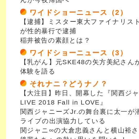
んが今夜帰国へ
ワイドショーニュース（2）
【逮捕】ミスター東大ファイナリス
が性的暴行で逮捕
稲井被告の素顔とは？
ワイドショーニュース（3）
【乳がん】元SKE48の矢方美紀さん
体験を語る
それナニ？どうナノ？
【大注目】昨日、開幕した『関西ジャニ
LIVE 2018 Fall in LOVE』
関西ジャニーズJr.の舞台裏に太一が
ライブの出演協力している
関ジャニ∞の大倉忠義さんと横山裕