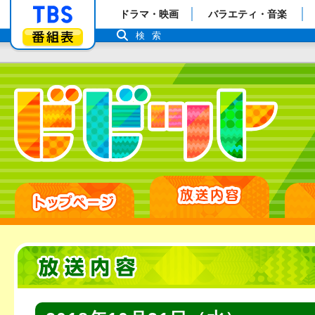
「TBSテレビ」トップページ
ドラマ・映画
バラエティ・音楽
番組表
検索