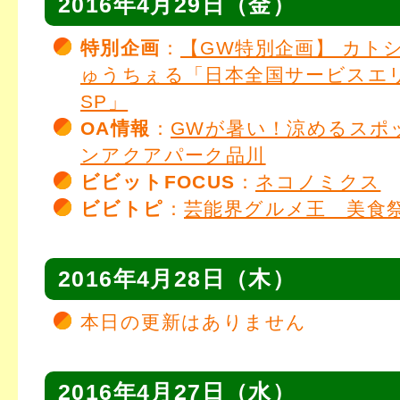
2016年4月29日（金）
特別企画
：
【GW特別企画】 カト
ゅうちぇる「日本全国サービスエ
SP」
OA情報
：
GWが暑い！涼めるスポ
ンアクアパーク品川
ビビットFOCUS
：
ネコノミクス
ビビトピ
：
芸能界グルメ王 美食
2016年4月28日（木）
本日の更新はありません
2016年4月27日（水）