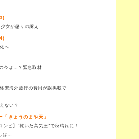
3)
歳少女が怒りの訴え
4)
化へ
場の今は…？緊急取材
格安海外旅行の費用が誤掲載で
えない？
ー「きょうのまや天」
コンビ】“乾いた高気圧”で秋晴れに！
押しは…