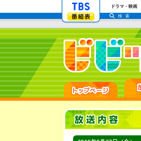
「TBSテレビ」ト
ドラマ・映画
番組表
検索