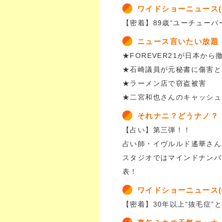
ワイドショーニュース(
【密着】89歳“ユーチューバ
ニュース言いたい放題
★FOREVER21が日本から
★石崎議員が元秘書に傷害と
★ラーメン店で窃盗被害
★二宮和也さんのキャッシュ
それナニ？どうナノ？
【占い】第三弾！！
占い師・イヴルルド遙華さん
スタジオではマインドナンバ
表！
ワイドショーニュース(
【密着】30年以上“抜毛症”