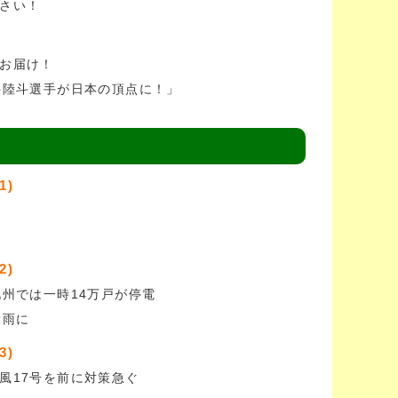
さい！
お届け！
井陸斗選手が日本の頂点に！」
1)
2)
九州では一時14万戸が停電
大雨に
3)
風17号を前に対策急ぐ