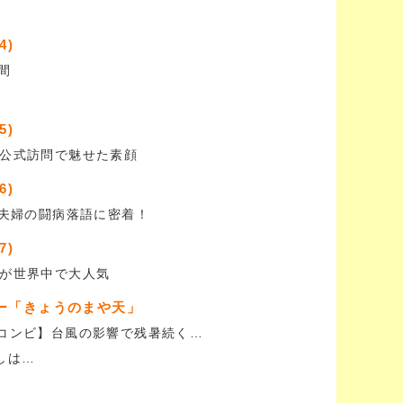
4)
間
5)
公式訪問で魅せた素顔
6)
”夫婦の闘病落語に密着！
7)
が世界中で大人気
ー「きょうのまや天」
コンビ】台風の影響で残暑続く…
押しは…