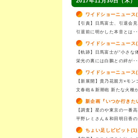
2017年11月30日（木）
ワイドショーニュース(
【引責】日馬富士、引退会見
引退前に明かした本音とは･･
ワイドショーニュース(
【軌跡】日馬富士が“小さな
栄光の裏には白鵬との絆が･･
ワイドショーニュース(
【新展開】貴乃花親方×モン
文春砲＆新潮砲 新たな火種
新企画『いつか行きた
【調査】星のや東京の一番高
平野レミさん＆和田明日香の
ちょい足しビビット(1)