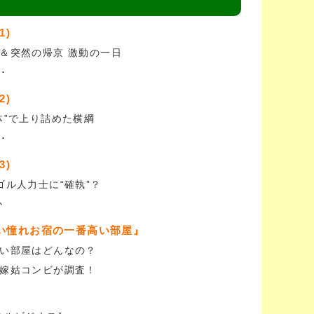
1)
＆突然の帰京 激動の一日
･
2)
体”で上り詰めた横綱
･
3)
ゴル人力士に“確執”？
か
い憧れお宿の一番高い部屋』
い部屋はどんなの？
嫁姑コンビが調査！