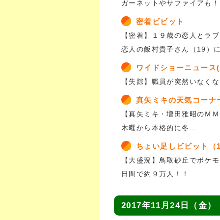
ガーネットやサファイアも！
密着ビビット
【密着】１９歳の恋人とラブ
恋人の飯村貴子さん（19）
ワイドショーニュース(
【失踪】職員が突然いなくな
真矢ミキの天気コーナ
【真矢ミキ・増田雅昭のＭＭ
木曜から本格的に冬…
ちょい足しビビット（
【大盛況】鳥取砂丘でポケモ
日間で約９万人！！
2017年11月24日（金）