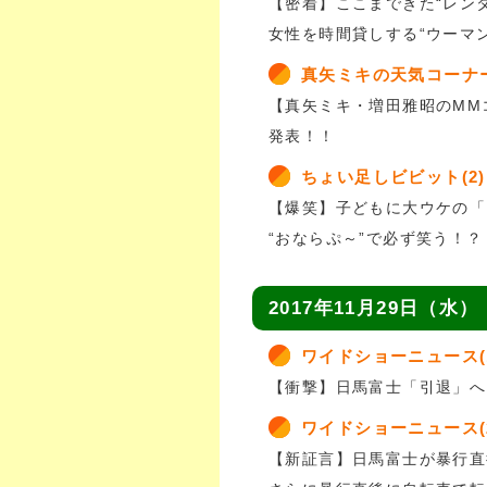
【密着】ここまできた“レン
女性を時間貸しする“ウーマ
真矢ミキの天気コーナ
【真矢ミキ・増田雅昭のMM
発表！！
ちょい足しビビット(2)
【爆笑】子どもに大ウケの「
“おならぷ～”で必ず笑う！？
2017年11月29日（水）
ワイドショーニュース(
【衝撃】日馬富士「引退」へ
ワイドショーニュース(
【新証言】日馬富士が暴行直