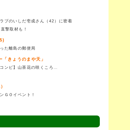
ラブのいしだ壱成さん（42）に密着
に直撃取材も！
5)
った離島の郵便局
ー「きょうのまや天」
コンビ】山茶花の咲くころ…
1）
ンＧＯイベント！