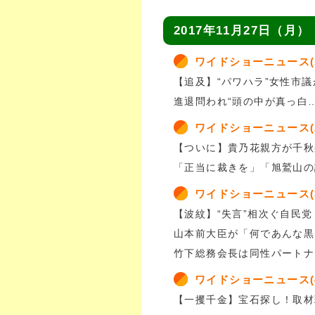
2017年11月27日（月）
ワイドショーニュース(
【追及】“パワハラ”女性市
進退問われ“頭の中が真っ白…
ワイドショーニュース(
【ついに】貴乃花親方が千秋
「正当に裁きを」「旭鷲山の
ワイドショーニュース(
【波紋】“失言”相次ぐ自民党
山本前大臣が「何であんな黒
竹下総務会長は同性パートナ
ワイドショーニュース(
【一攫千金】宝石探し！取材