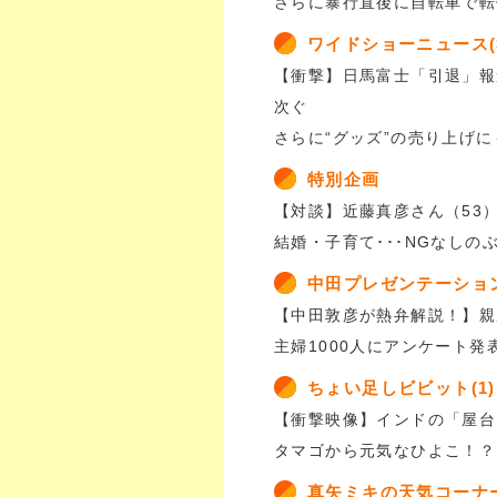
さらに暴行直後に自転車で転
ワイドショーニュース(
【衝撃】日馬富士「引退」報
次ぐ
さらに“グッズ”の売り上げ
特別企画
【対談】近藤真彦さん（53）
結婚・子育て･･･NGなしの
中田プレゼンテーショ
【中田敦彦が熱弁解説！】親
主婦1000人にアンケート発
ちょい足しビビット(1)
【衝撃映像】インドの「屋台
タマゴから元気なひよこ！？
真矢ミキの天気コーナ