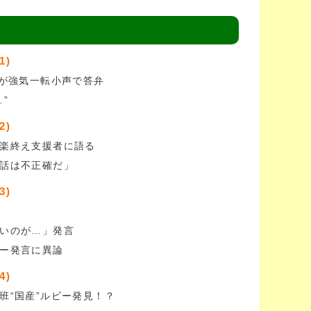
1)
議が強気一転小声で答弁
”
2)
楽終え支援者に語る
話は不正確だ」
3)
いのが…」発言
ー発言に異論
4)
班“国産”ルビー発見！？