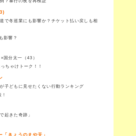
倒？暴行の夜を再検証
3)
道で冬巡業にも影響か？チケット払い戻しも相
にも影響？
×国分太一（43）
ぶっちゃけトーク！！
ン
が子どもに見せたくない行動ランキング
表！
で起きた奇跡」
ー「きょうのまや天」