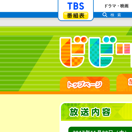
「TBSテレビ」ト
ドラマ・映画
番組表
検索