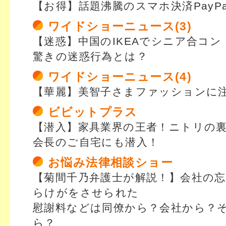
【お得】話題沸騰のスマホ決済PayP
ワイドショーニュース(3)
【迷惑】中国のIKEAでシニア合コン
驚きの迷惑行為とは？
ワイドショーニュース(4)
【華麗】美智子さまファッションに
ビビットプラス
【潜入】家具業界の王者！ニトリの
会長のご自宅にも潜入！
お悩み法律相談ショー
【菊間千乃弁護士が解説！】会社の
らけがをさせられた
慰謝料などは同僚から？会社から？
ら？