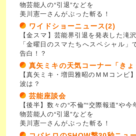
物芸能人の“引退”などを
美川憲一さんがぶった斬る！
ワイドショーニュース(2)
【金スマ】芸能界引退を発表した滝
「金曜日のスマたちへスペシャル」
告白！？
真矢ミキの天気コーナー「きょ
【真矢ミキ・増田雅昭のＭＭコンビ
波は？
芸能座談会
【後半】数々の“不倫”“交際報道”や
物芸能人の“引退”などを
美川憲一さんがぶった斬る！
コバヒロのSHOW撃30秒ニュ