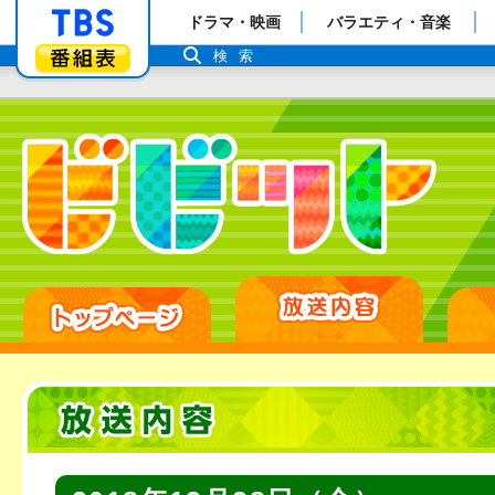
「TBSテレビ」トップページ
ドラマ・映画
バラエティ・音楽
番組表
検索