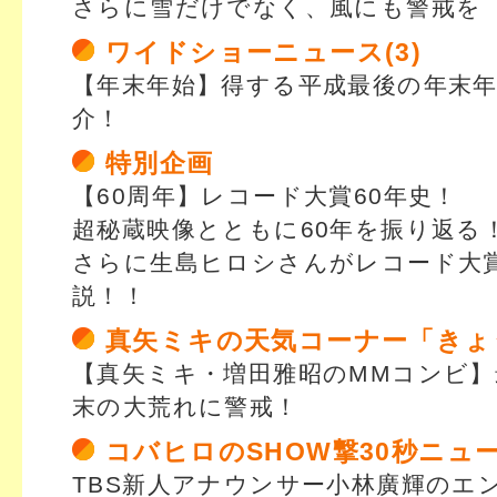
さらに雪だけでなく、風にも警戒を
ワイドショーニュース(3)
【年末年始】得する平成最後の年末
介！
特別企画
【60周年】レコード大賞60年史！
超秘蔵映像とともに60年を振り返る
さらに生島ヒロシさんがレコード大
説！！
真矢ミキの天気コーナー「きょ
【真矢ミキ・増田雅昭のMMコンビ】
末の大荒れに警戒！
コバヒロのSHOW撃30秒ニュ
TBS新人アナウンサー小林廣輝のエ