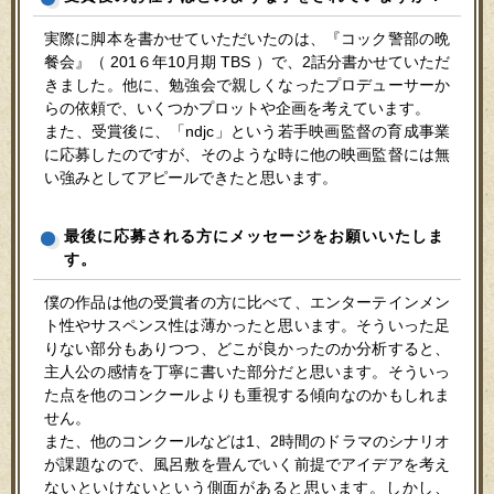
実際に脚本を書かせていただいたのは、『コック警部の晩
餐会』（ 201６年10月期 TBS ）で、2話分書かせていただ
きました。他に、勉強会で親しくなったプロデューサーか
らの依頼で、いくつかプロットや企画を考えています。
また、受賞後に、「ndjc」という若手映画監督の育成事業
に応募したのですが、そのような時に他の映画監督には無
い強みとしてアピールできたと思います。
最後に応募される方にメッセージをお願いいたしま
す。
僕の作品は他の受賞者の方に比べて、エンターテインメン
ト性やサスペンス性は薄かったと思います。そういった足
りない部分もありつつ、どこが良かったのか分析すると、
主人公の感情を丁寧に書いた部分だと思います。そういっ
た点を他のコンクールよりも重視する傾向なのかもしれま
せん。
また、他のコンクールなどは1、2時間のドラマのシナリオ
が課題なので、風呂敷を畳んでいく前提でアイデアを考え
ないといけないという側面があると思います。しかし、