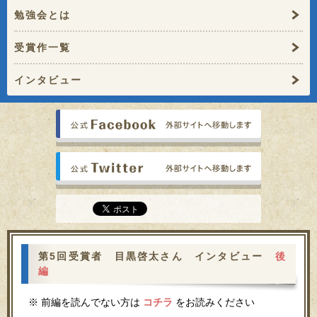
勉強会とは
受賞作一覧
インタビュー
公式faceb
公式Twitt
第5回受賞者 目黒啓太さん インタビュー
後
編
※ 前編を読んでない方は
コチラ
をお読みください