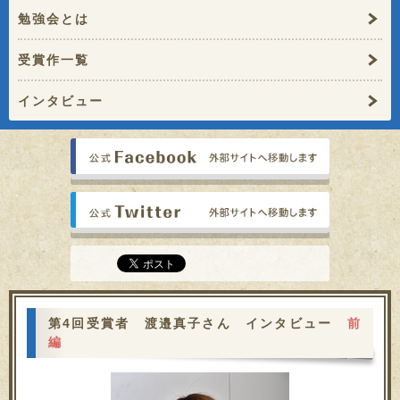
勉強会とは
受賞作一覧
インタビュー
公式faceb
公式Twitt
第4回受賞者 渡邉真子さん インタビュー
前
編