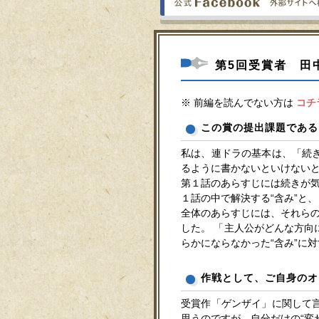
第5回受賞者 
※ 前編を読んでない方は
コチ
この賞の提出課題である
私は、連ドラの基本は、「続
るように書かないといけない
第１話のあらすじには続きが気
１話の中で解決する“含み”と
全体のあらすじには、それらの
した。 「主人公がどんな方
らかにならなかった“含み”に
作戦として、ご自身のオ
受賞作「ゲンザイ」に関して
思うのですが、自分だけの“変