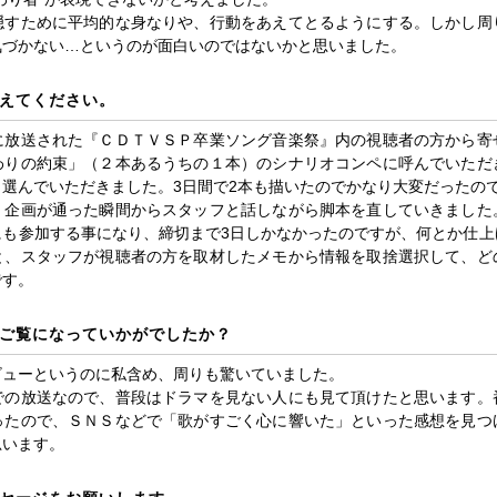
隠すために平均的な身なりや、行動をあえてとるようにする。しかし周
気づかない…というのが面白いのではないかと思いました。
えてください。
に放送された『ＣＤＴＶＳＰ卒業ソング音楽祭』内の視聴者の方から寄
わりの約束」（２本あるうちの１本）のシナリオコンペに呼んでいただ
選んでいただきました。3日間で2本も描いたのでかなり大変だったの
、企画が通った瞬間からスタッフと話しながら脚本を直していきました
にも参加する事になり、締切まで3日しかなかったのですが、何とか仕上
と、スタッフが視聴者の方を取材したメモから情報を取捨選択して、ど
です。
ご覧になっていかがでしたか？
ビューというのに私含め、周りも驚いていました。
での放送なので、普段はドラマを見ない人にも見て頂けたと思います。
ったので、ＳＮＳなどで「歌がすごく心に響いた」といった感想を見つ
思います。