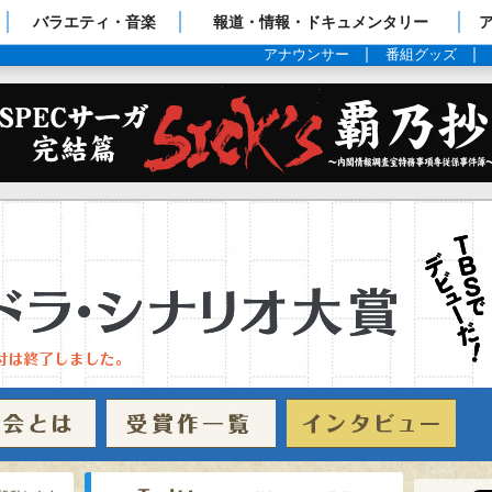
ップページ
バラエティ・音楽
報道・情報・ドキュメンタリー
アナウンサー
番組グッズ
項
勉強会とは
受賞作一覧
イ