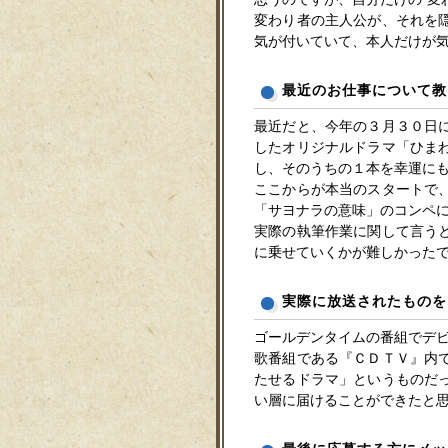
変わり者の主人公が、それを
気が付いていて、本人だけが
最近のお仕事について教
最近だと、今年の３月３０日
したオリジナルドラマ「ひま
し、そのうちの１本を幸運にも
ここからが本当のスタートで
「サヨナラの意味」のコンペ
実際の執筆作業に関して言う
に乗せていくかが難しかった
実際に放送されたものを
ゴールデンタイムの番組でデ
歌番組である『ＣＤＴＶ』内
たせるドラマ」というものだ
い層に届けることができたと