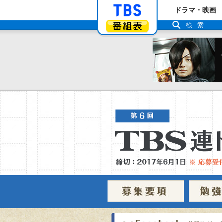
「TBSテレビ」ト
ドラマ・映画
番組表
検索
募集要