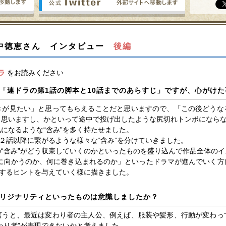
公式facebook
公式Twitte
田中徳恵さん インタビュー
後編
ラ
をお読みください
「連ドラの第1話の脚本と10話までのあらすじ」ですが、心がけ
きが見たい」と思ってもらえることだと思いますので、「この後どうな
と思いますし、かといって途中で投げ出したような尻切れトンボになら
になるような“含み”を多く持たせました。
、２話以降に繋がるような様々な“含み”を分けていきました。
“含み”がどう収束していくのかといったものを盛り込んで作品全体の
向に向かうのか、何に巻き込まれるのか」といったドラマが進んでいく方
対するヒントを与えていく様に描きました。
リジナリティといったものは意識しましたか？
言うと、最近は変わり者の主人公、例えば、服装や髪形、行動が変わっ
わり者”が表現できないかと考えました。