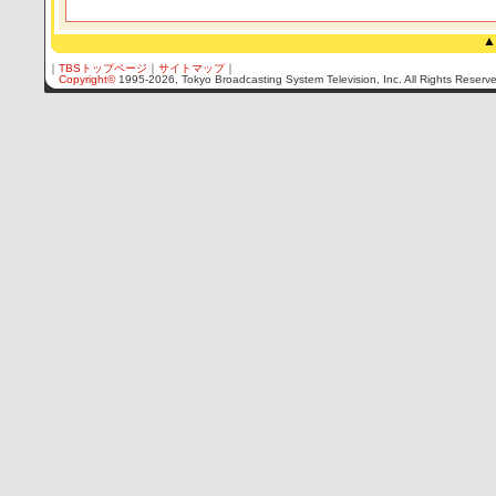
▲
｜
TBSトップページ
｜
サイトマップ
｜
Copyright
©
1995-2026, Tokyo Broadcasting System Television, Inc. All Rights Reserv