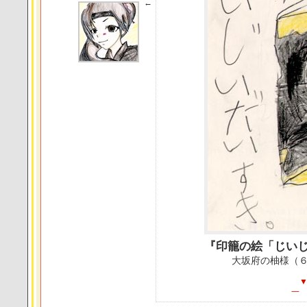
←
『印籠の絵「じい
大坂府の柚様（
一