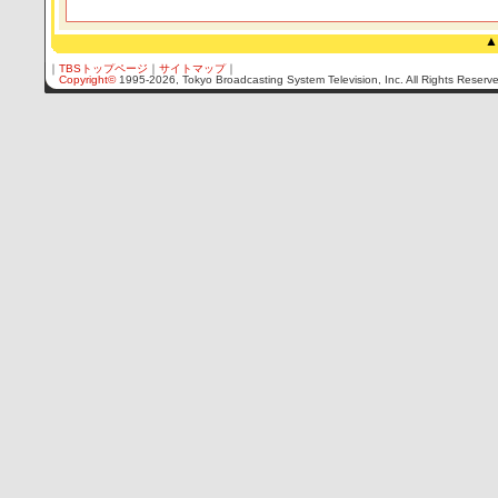
▲
｜
TBSトップページ
｜
サイトマップ
｜
Copyright
©
1995-2026, Tokyo Broadcasting System Television, Inc. All Rights Reserv