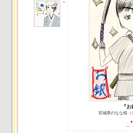
←
『お
宮城県のなな様（
一