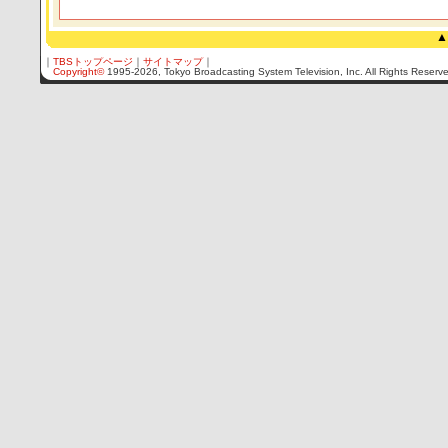
▲
｜
TBSトップページ
｜
サイトマップ
｜
Copyright
©
1995-2026, Tokyo Broadcasting System Television, Inc. All Rights Reserv