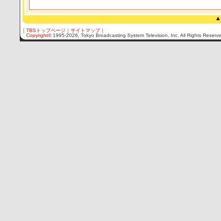
▲
｜
TBSトップページ
｜
サイトマップ
｜
Copyright
©
1995-2026, Tokyo Broadcasting System Television, Inc. All Rights Reserv