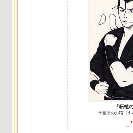
『柘植
千葉県のお猿（え
一