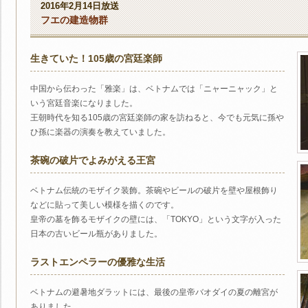
2016年2月14日放送
フエの建造物群
生きていた！105歳の宮廷楽師
中国から伝わった「雅楽」は、ベトナムでは「ニャーニャック」と
いう宮廷音楽になりました。
王朝時代を知る105歳の宮廷楽師の家を訪ねると、今でも元気に孫や
ひ孫に楽器の演奏を教えていました。
茶碗の破片でよみがえる王宮
ベトナム伝統のモザイク装飾。茶碗やビールの破片を壁や屋根飾り
などに貼って美しい模様を描くのです。
皇帝の墓を飾るモザイクの壁には、「TOKYO」という文字が入った
日本の古いビール瓶がありました。
ラストエンペラーの優雅な生活
ベトナムの避暑地ダラットには、最後の皇帝バオダイの夏の離宮が
ありました。