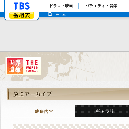
「TBSテレビ」トップページ
ドラマ・映画
バラエティ・音楽
番組表
検索