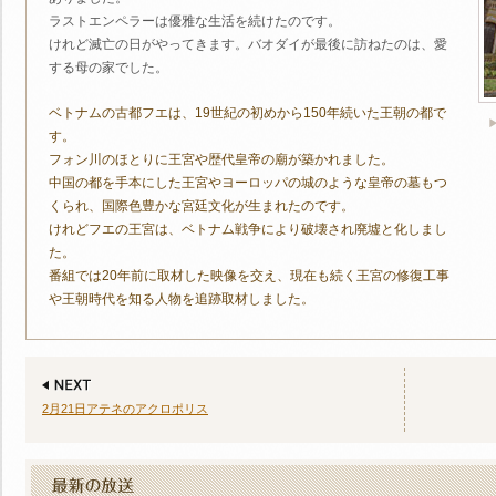
ラストエンペラーは優雅な生活を続けたのです。
けれど滅亡の日がやってきます。バオダイが最後に訪ねたのは、愛
する母の家でした。
ベトナムの古都フエは、19世紀の初めから150年続いた王朝の都で
す。
フォン川のほとりに王宮や歴代皇帝の廟が築かれました。
中国の都を手本にした王宮やヨーロッパの城のような皇帝の墓もつ
くられ、国際色豊かな宮廷文化が生まれたのです。
けれどフエの王宮は、ベトナム戦争により破壊され廃墟と化しまし
た。
番組では20年前に取材した映像を交え、現在も続く王宮の修復工事
や王朝時代を知る人物を追跡取材しました。
2月21日アテネのアクロポリス