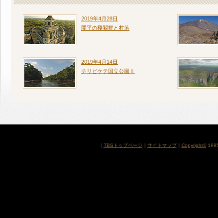
2019年4月28日
開平の楼閣群と村落
2019年4月14日
チリビケテ国立公園Ⅱ
｜
TBSトップページ
｜
サイトマップ
｜
Copyright
©
1995