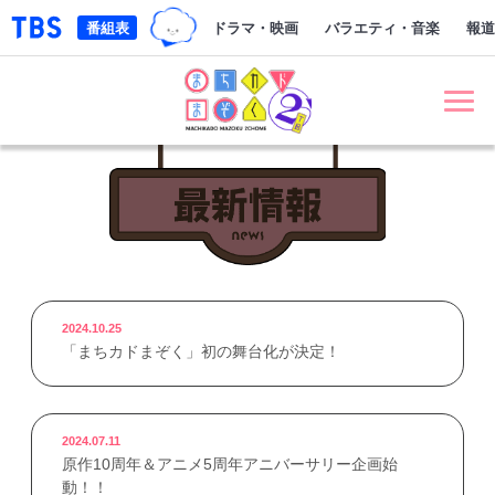
TBSグループキャラクター『ワクテ
「TBSテレビ｜ときめくときを。」トップページ
番組表
ドラマ・映画
バラエティ・音楽
報道
まちカドまぞく 2丁目
最新情報 NE
2024.10.25
「まちカドまぞく」初の舞台化が決定！
2024.07.11
原作10周年＆アニメ5周年アニバーサリー企画始
動！！