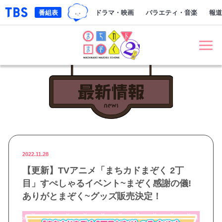
TBSグループキャラクター『ワクテ
「TBSテレビ｜ときめくときを。」トップページ
番組表
ドラマ・映画
バラエティ・音楽
報道
まちカドまぞく 2丁目
最新情報 NE
2022.11.28
【更新】TVアニメ「まちカドまぞく 2丁
目」すぺしゃるイベント~まぞく感謝の儀!
ありがとまぞく~グッズ販売決定！