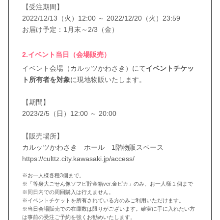
【受注期間】
2022/12/13（火）12:00 ～ 2022/12/20（火）23:59
お届け予定：1月末～2/3（金）
2.イベント当日（会場販売）
イベント会場（カルッツかわさき）にて
イベントチケッ
ト所有者を対象
に現地物販いたします。
【期間】
2023/2/5（日）12:00 ～ 20:00
【販売場所】
カルッツかわさき ホール 1階物販スペース
https://culttz.city.kawasaki.jp/access/
※お一人様各種3個まで。
※「等身大ごせん像ソフビ貯金箱ver.金ピカ」のみ、お一人様１個まで
※同日内での周回購入は行えません。
※イベントチケットを所有されている方のみご利用いただけます。
※当日会場販売での在庫数は限りがございます。確実に手に入れたい方
は事前の受注ご予約を強くお勧めいたします。