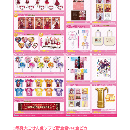
□等身大ごせん像ソフビ貯金箱ver.金ピカ