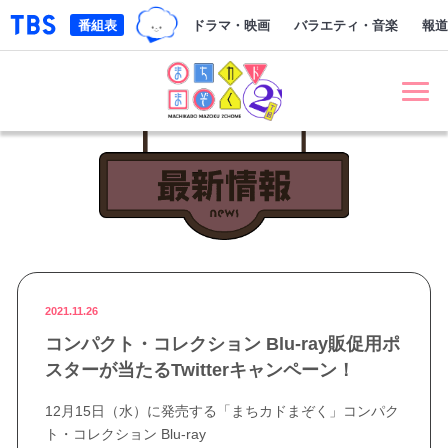
TBSグループキャラクター『ワクテ
「TBSテレビ｜ときめくときを。」トップページ
番組表
ドラマ・映画
バラエティ・音楽
報道
まちカドまぞく 2丁目
最新情報 NE
2021.11.26
コンパクト・コレクション Blu-ray販促用ポ
スターが当たるTwitterキャンペーン！
12月15日（水）に発売する「まちカドまぞく」コンパク
ト・コレクション Blu-ray