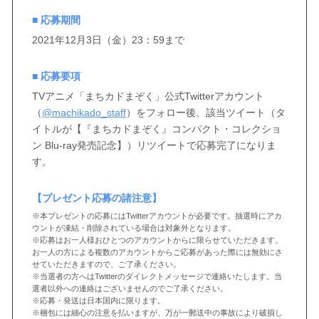
■ 応募期間
2021年12月3日（金）23：59まで
■ 応募要項
TVアニメ「まちカドまぞく」公式Twitterアカウント
（
@machikado_staff
）をフォロー後、該当ツイート（タ
イトルが【『まちカドまぞく』コンパクト・コレクショ
ン Blu-ray発売記念】）リツイートで応募完了になりま
す。
【プレゼント応募の諸注意】
※本プレゼントの応募にはTwitterアカウントが必要です。抽選時にアカ
ウントが凍結・削除されている場合は対象外となります。
※応募はお一人様おひとつのアカウントからに限らせていただきます。
お一人の方による複数のアカウントからご応募があった際には無効にさ
せていただきますので、ご了承ください。
※当選者の方へはTwitterのダイレクトメッセージで連絡いたします。当
選者以外への連絡はございませんのでご了承ください。
※応募・発送は日本国内に限ります。
※梱包には細心の注意を払いますが、万が一郵送中の事故により破損し