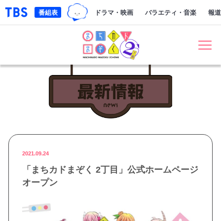
TBSグループキャラクター『ワクテ
「TBSテレビ｜ときめくときを。」トップページ
番組表
ドラマ・映画
バラエティ・音楽
報道
まちカドまぞく 2丁目
最新情報 NE
2021.09.24
「まちカドまぞく 2丁目」公式ホームページ
オープン