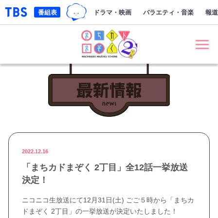
TBSグループキャラクター『ワクテ
「TBSテレビ｜ときめくときを。」トップページ
番組表
ドラマ・映画
バラエティ・音楽
報道
まちカドまぞく 2丁目
最新情報 NE
2022.12.16
「まちカドまぞく 2丁目」全12話一挙放送
決定！
ニコニコ生放送にて12月31日(土) ごご５時から「まちカ
ドまぞく 2丁目」の一挙放送が決定いたしました！