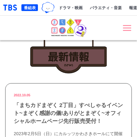
TBSグループキャラクター『ワクテ
「TBSテレビ｜ときめくときを。」トップページ
番組表
ドラマ・映画
バラエティ・音楽
報道
まちカドまぞく 2丁目
最新情報 NE
2022.10.05
「まちカドまぞく 2丁目」すぺしゃるイベン
ト~まぞく感謝の儀!ありがとまぞく~オフィ
シャルホームページ先行販売受付！
2023年2月5日（日）にカルッツかわさきホールにて開催