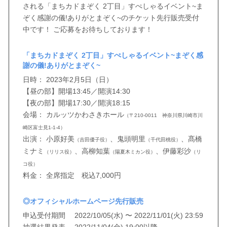
される「まちカドまぞく 2丁目」すぺしゃるイベント~ま
ぞく感謝の儀!ありがとまぞく~のチケット先行販売受付
中です！ ご応募をお待ちしております！
「まちカドまぞく 2丁目」すぺしゃるイベント~まぞく感
謝の儀!ありがとまぞく~
日時： 2023年2月5日（日）
【昼の部】開場13:45／開演14:30
【夜の部】開場17:30／開演18:15
会場： カルッツかわさきホール
（〒210-0011 神奈川県川崎市川
崎区富士見1-1-4）
出演： 小原好美
、鬼頭明里
、髙橋
（吉田優子役）
（千代田桃役）
ミナミ
、高柳知葉
、伊藤彩沙
（リリス役）
（陽夏木ミカン役）
（リ
コ役）
料金： 全席指定 税込7,000円
◎オフィシャルホームページ先行販売
申込受付期間 2022/10/05(水) 〜 2022/11/01(火) 23:59