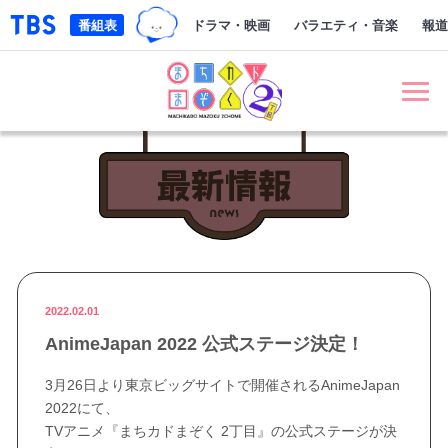
TBSグループキャラクター『ワクテ
「TBSテレビ｜ときめくときを。」トップページ
番組表
ドラマ・映画
バラエティ・音楽
報道
まちカドまぞく 2丁目
最新情報 NE
2022.02.01
AnimeJapan 2022 公式ステージ決定！
3月26日より東京ビッグサイトで開催されるAnimeJapan
2022にて、
TVアニメ『まちカドまぞく 2丁目』の公式ステージが決