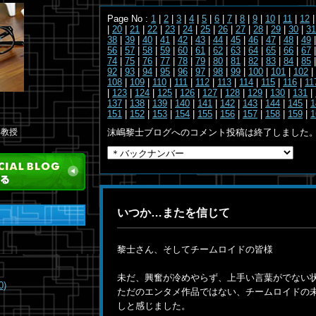
Page No :
1
|
2
|
3
|
4
|
5
|
6
|
7
|
8
|
9
|
10
|
11
|
12
|
20
|
21
|
22
|
23
|
24
|
25
|
26
|
27
|
28
|
29
|
30
|
31
38
|
39
|
40
|
41
|
42
|
43
|
44
|
45
|
46
|
47
|
48
|
49
56
|
57
|
58
|
59
|
60
|
61
|
62
|
63
|
64
|
65
|
66
|
67
74
|
75
|
76
|
77
|
78
|
79
|
80
|
81
|
82
|
83
|
84
|
85
92
|
93
|
94
|
95
|
96
|
97
|
98
|
99
|
100
|
101
|
102
|
108
|
109
|
110
|
111
|
112
|
113
|
114
|
115
|
116
|
11
|
123
|
124
|
125
|
126
|
127
|
128
|
129
|
130
|
131
|
137
|
138
|
139
|
140
|
141
|
142
|
143
|
144
|
145
|
1
151
|
152
|
153
|
154
|
155
|
156
|
157
|
158
|
159
|
1
部教授
沫嶋黎士ブログへのコメント投稿は終了しました
いつか…またを信じて
黎士さん、そしてチームロイドの皆様
未だ、興奮が冷めやらず、上手い言葉がでない
0)
ただのエンタメ作品ではない、チームロイドの
しと感じました。