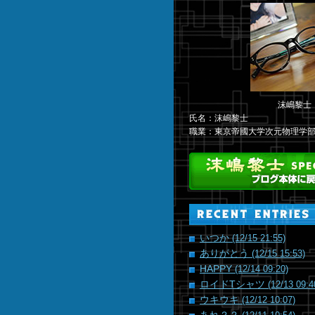
沫嶋黎士
氏名：沫嶋黎士
職業：東京帝國大学次元物理学
いつか
(12/15 21:55)
ありがとう
(12/15 15:53)
HAPPY
(12/14 09:20)
ロイドTシャツ
(12/13 09:4
ウキウキ
(12/12 10:07)