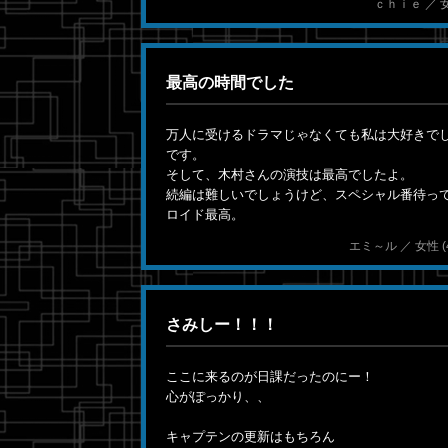
ｃｈｉｅ ／ 女性 
最高の時間でした
万人に受けるドラマじゃなくても私は大好きで
です。
そして、木村さんの演技は最高でしたよ。
続編は難しいでしょうけど、スペシャル番待っ
ロイド最高。
エミ～ル ／ 女性 (48)
さみしー！！！
ここに来るのが日課だったのにー！
心がぽっかり、、
キャプテンの更新はもちろん