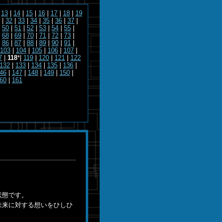
|
13
|
14
|
15
|
16
|
17
|
18
|
19
|
32
|
33
|
34
|
35
|
36
|
37
|
|
50
|
51
|
52
|
53
|
54
|
55
|
|
68
|
69
|
70
|
71
|
72
|
73
|
|
86
|
87
|
88
|
89
|
90
|
91
|
103
|
104
|
105
|
106
|
107
|
7
|
118
*|
119
|
120
|
121
|
122
132
|
133
|
134
|
135
|
136
|
46
|
147
|
148
|
149
|
150
|
60
|
161
。
状態です。
未来に対する想いをひしひ