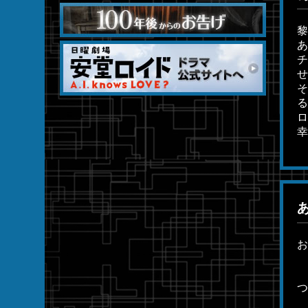
黎
あ
チ
せ
そ
る
ロ
幸
お
つ