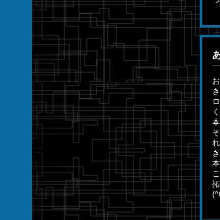
お
き
ロ
く
本
そ
れ
き
本
こ
拓
(^