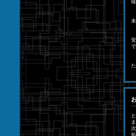
味
未
安
で
た
と
ま
次
拓