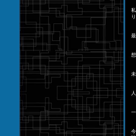
私
り
最
想
未
人
一
今