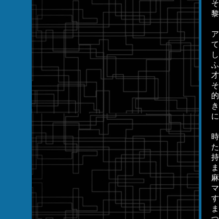
そ
黎
ア
て
し
ふ
才
そ
的
き
に
時
た
持
ま
麻
マ
す
ま
つ