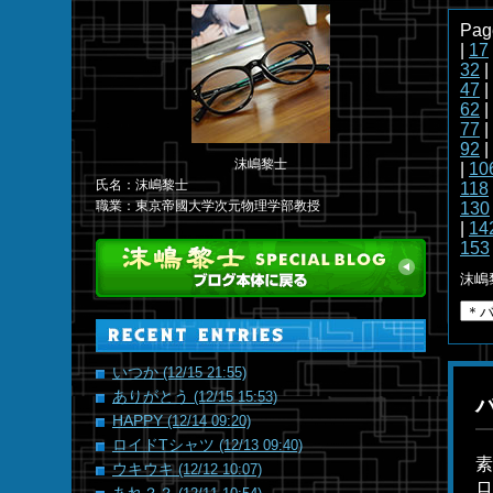
Pag
|
17
32
|
47
|
62
|
77
|
92
|
沫嶋黎士
|
10
氏名：沫嶋黎士
118
職業：東京帝國大学次元物理学部教授
130
|
14
153
沫嶋
いつか
(12/15 21:55)
ありがとう
(12/15 15:53)
HAPPY
(12/14 09:20)
ロイドTシャツ
(12/13 09:40)
素
ウキウキ
(12/12 10:07)
ロ