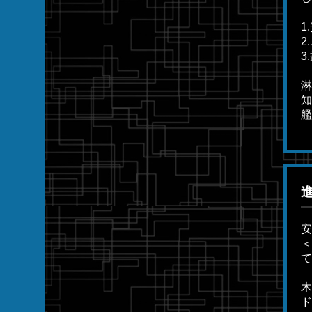
1
2
3
淋
知
艦
安
＜
て
木
ド