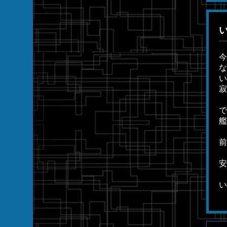
今
な
い
寂
で
艦
前
安
い