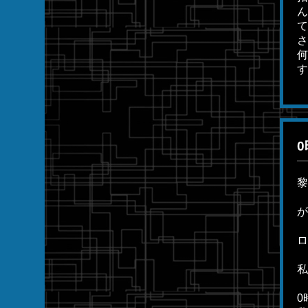
ん
て
さ
何
す
黎
が
ロ
私
0