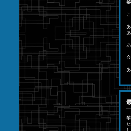
黎
こ
あ
あ
あ
会
あ
黎
た
し