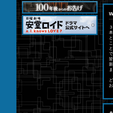
３
本
と
こ
と
で
皆
新
ま
ど
お