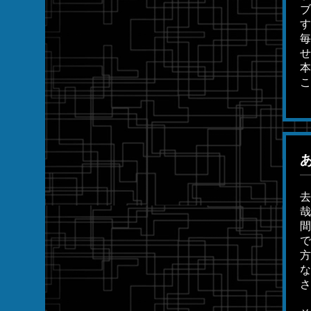
ブ
す
毎
せ
本
こ
去
哉
間
で
方
な
さ