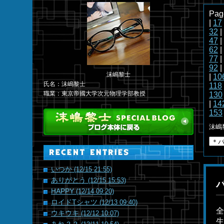
Pag
|
17
32
|
47
|
62
|
77
|
92
|
沫嶋黎士
|
10
氏名：沫嶋黎士
118
職業：東京帝國大学次元物理学部教授
130
|
14
153
沫嶋
いつか
(12/15 21:55)
ありがとう
(12/15 15:53)
HAPPY
(12/14 09:20)
ロイドTシャツ
(12/13 09:40)
全
ウキウキ
(12/12 10:07)
生