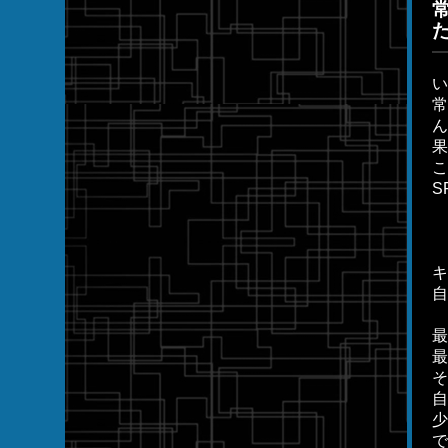
い
こ
S
自
最
そ
自
少
で