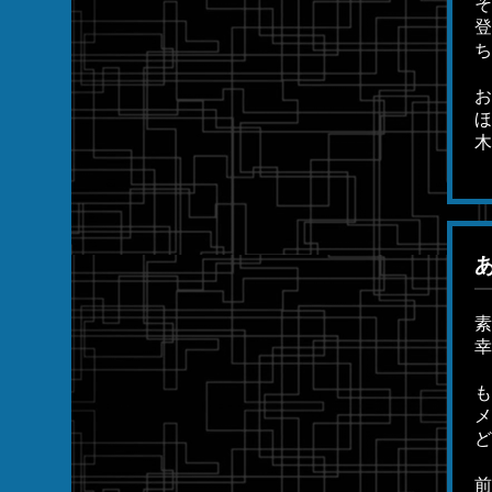
そ
登
ち
お
ほ
木
あ
素
幸
も
メ
ど
前