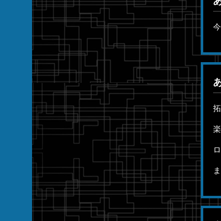
今
拓
楽
ロ
ま