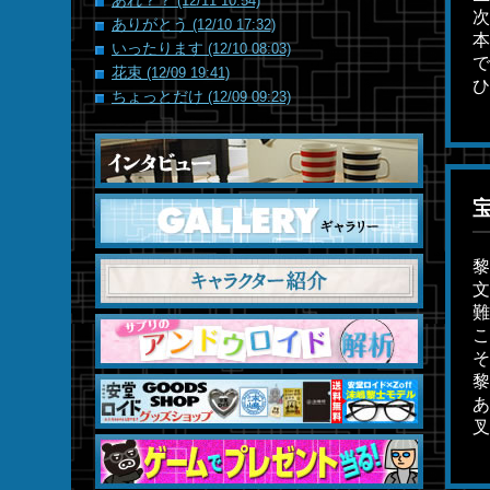
あれ？？
(12/11 10:54)
次
ありがとう
(12/10 17:32)
本
いったります
(12/10 08:03)
で
花束
(12/09 19:41)
ひ
ちょっとだけ
(12/09 09:23)
黎
文
難
こ
そ
黎
あ
叉