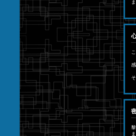
ま
こ
感
そ
黎
ま