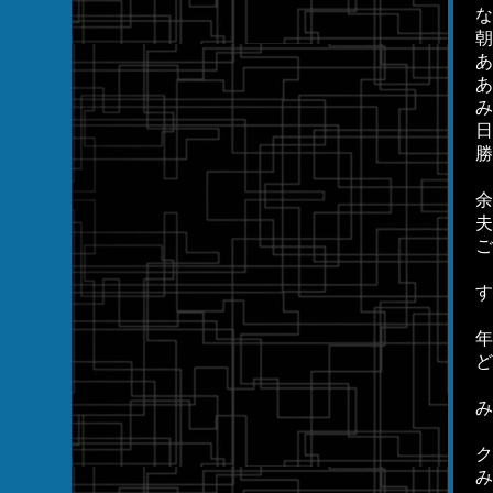
な
朝
あ
あ
み
日
勝
余
ご
す
年
ど
み
ク