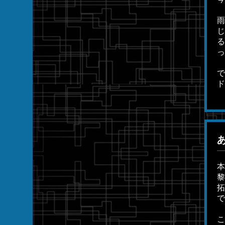
雨
じ
る
っ
で
ド
本
黎
拓
で
こ