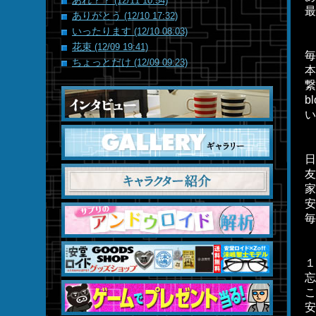
あれ？？
(12/11 10:54)
最
ありがとう
(12/10 17:32)
いったります
(12/10 08:03)
花束
(12/09 19:41)
毎
ちょっとだけ
(12/09 09:23)
本
繋
b
い
日
友
家
安
毎
１
忘
こ
安