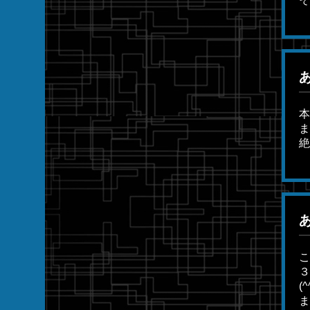
本
ま
絶
あ
こ
３
(
ま