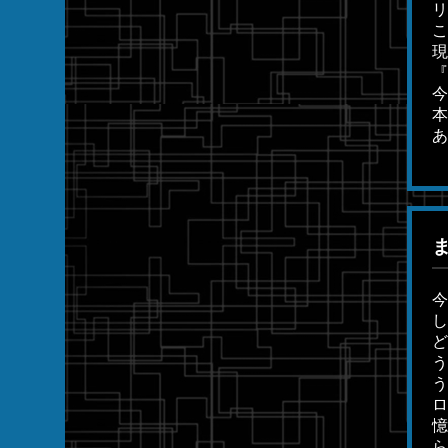
リ
こ
現
『
今
本
あ
ま
今
し
ど
う
う
ロ
憶
ら