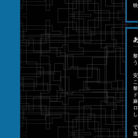
映
あ
黎
う
安
こ
黎
ド
麻
ロ
し
で
進