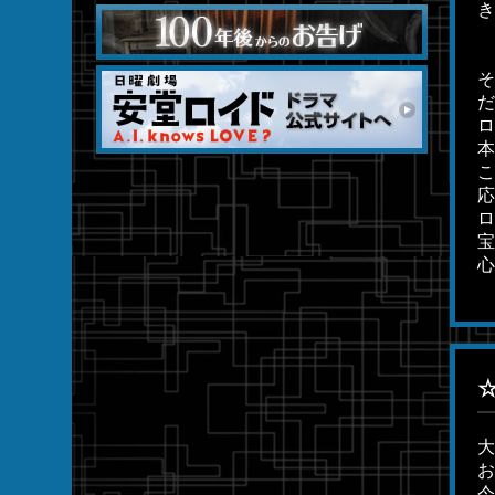
き
そ
だ
ロ
本
こ
応
ロ
宝
心
大
お
今