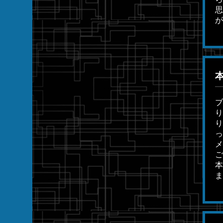
思
が
ブ
り
り
っ
メ
ご
本
ま