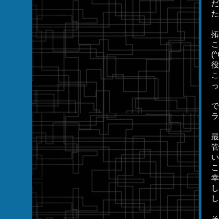
だ
た
拓
こ
(
役
こ
っ
で
ラ
最
管
い
こ
幸
し
し
そ