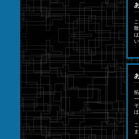
こ
散
は
い
拓
一
そ
ほ
こ
ま