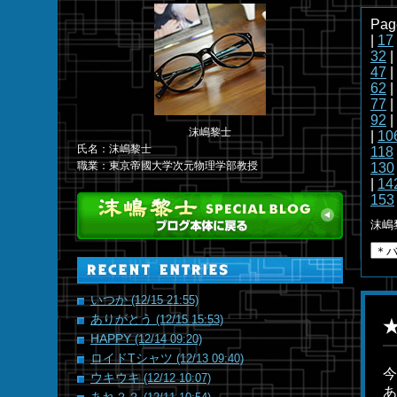
Pag
|
17
32
|
47
|
62
|
77
|
92
|
沫嶋黎士
|
10
氏名：沫嶋黎士
118
職業：東京帝國大学次元物理学部教授
130
|
14
153
沫嶋
いつか
(12/15 21:55)
ありがとう
(12/15 15:53)
HAPPY
(12/14 09:20)
ロイドTシャツ
(12/13 09:40)
今
ウキウキ
(12/12 10:07)
あ