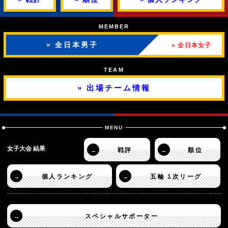
MEMBER
» 全日本男子
» 全日本女子
TEAM
» 出場チーム情報
MENU
女子大会 結果
戦評
順位
→
→
個人ランキング
五輪 1次リーグ
→
→
スペシャルサポーター
→