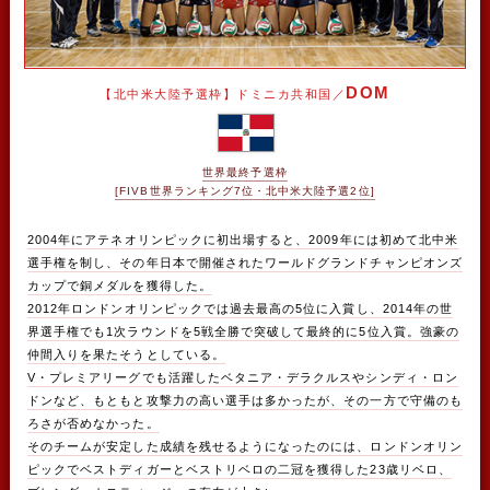
DOM
【北中米大陸予選枠】ドミニカ共和国／
世界最終予選枠
[FIVB世界ランキング7位・北中米大陸予選2位]
2004年にアテネオリンピックに初出場すると、2009年には初めて北中米
選手権を制し、その年日本で開催されたワールドグランドチャンピオンズ
カップで銅メダルを獲得した。
2012年ロンドンオリンピックでは過去最高の5位に入賞し、2014年の世
界選手権でも1次ラウンドを5戦全勝で突破して最終的に5位入賞。強豪の
仲間入りを果たそうとしている。
V・プレミアリーグでも活躍したベタニア・デラクルスやシンディ・ロン
ドンなど、もともと攻撃力の高い選手は多かったが、その一方で守備のも
ろさが否めなかった。
そのチームが安定した成績を残せるようになったのには、ロンドンオリン
ピックでベストディガーとベストリベロの二冠を獲得した23歳リベロ、