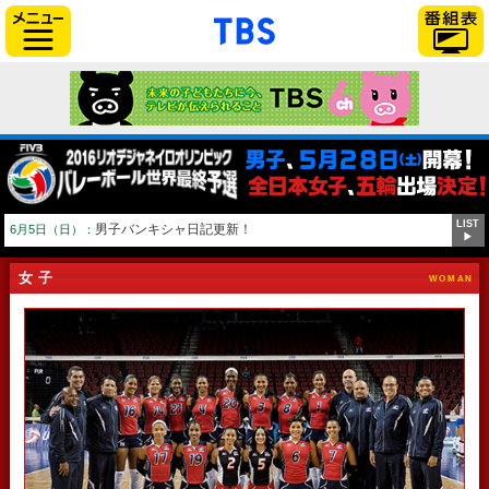
「TBSテレビ」トップページ
サイドメニュー
LIST
男子バンキシャ日記更新！
6月5日（日）：
▶
女子
WOMAN