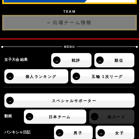
TEAM
» 出場チーム情報
MENU
女子大会 結果
戦評
順位
→
→
個人ランキング
五輪 1次リーグ
→
→
スペシャルサポーター
→
動画
日本チーム
他カード
→
→
バンキシャ日記
男子
女子
→
→