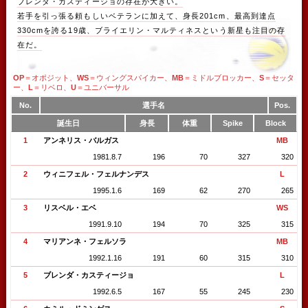
ブレンダ・カスティージョの存在が大きい。
若手を引っ張る頼もしいベテランに加えて、身長201cm、最高到達点
330cmを誇る19歳、ブライエリン・マルティネスという新星も注目の存
在だ。
OP
＝オポジット、
WS
＝ウィングスパイカー、
MB
＝ミドルブロッカー、
S
＝セッタ
ー、
L
＝リベロ、
U
＝ユニバーサル
No.
選手名
Pos.
誕生日
身長
体重
Spike
Block
1
アンネリス・バルガス
MB
1981.8.7
196
70
327
320
2
ウィニフェル・フェルナンデス
L
1995.1.6
169
62
270
265
3
リスベル・エベ
WS
1991.9.10
194
70
325
315
4
マリアンネ・フェルソラ
MB
1992.1.16
191
60
315
310
5
ブレンダ・カスティージョ
L
1992.6.5
167
55
245
230