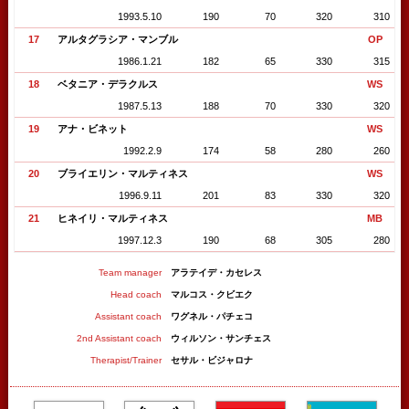
1993.5.10
190
70
320
310
17
アルタグラシア・マンブル
OP
1986.1.21
182
65
330
315
18
ベタニア・デラクルス
WS
1987.5.13
188
70
330
320
19
アナ・ビネット
WS
1992.2.9
174
58
280
260
20
ブライエリン・マルティネス
WS
1996.9.11
201
83
330
320
21
ヒネイリ・マルティネス
MB
1997.12.3
190
68
305
280
Team manager
アラテイデ・カセレス
Head coach
マルコス・クビエク
Assistant coach
ワグネル・パチェコ
2nd Assistant coach
ウィルソン・サンチェス
Therapist/Trainer
セサル・ビジャロナ