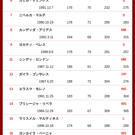
6
カミル・ドミンゲス
S
1991.12.7
176
75
232
275
7
ニベルカ・マルテ
S
1990.10.19
178
71
295
283
8
カンディダ・アリアス
MB
1992.3.11
194
68
320
315
9
ヨカティ・ペレス
S
1998.8.6
178
79
291
257
11
シンディ・ロンドン
MB
1987.11.12
186
61
320
315
12
ガイラ・ゴンサレス
OP
1997.6.25
188
73
304
276
13
エラスマ・モレノ
WS
1991.11.25
183
75
289
304
14
プリシージャ・リベラ
WS
1984.12.29
183
67
309
305
15
ラリスメル・マルティネス
L
1996.10.18
174
68
288
258
16
ヨンカイラ・ペーニャ
WS