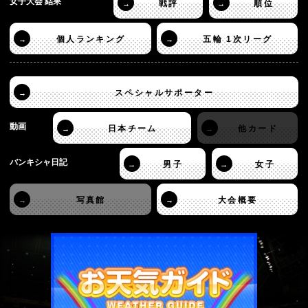
女子大会 結果
戦評
順位
→
→
個人ランキング
五輪 1次リーグ
→
→
スペシャルサポーター
→
動画
日本チーム
他カード
→
→
バンキシャ日記
男子
女子
→
→
写真館
大会概要
→
→