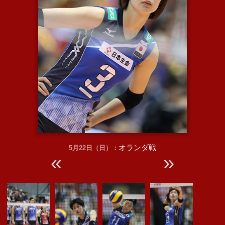
オランダ戦
5月22日（日）：
«
»