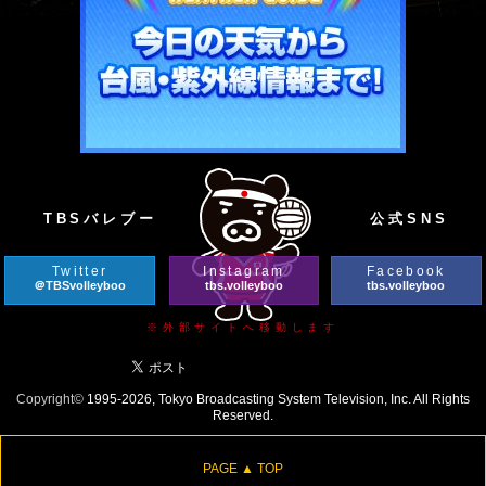
TBSバレブー
公式SNS
Twitter
Instagram
Facebook
＠TBSvolleyboo
tbs.volleyboo
tbs.volleyboo
※外部サイトへ移動します
Copyright©
1995-2026, Tokyo Broadcasting System Television, Inc. All Rights
Reserved.
PAGE ▲ TOP