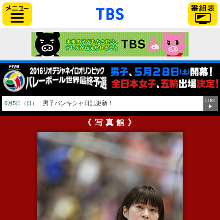
「TBSテレビ」トップページ
サイドメニュー
LIST
男子バンキシャ日記更新！
6月5日（日）：
▶
《写真館》