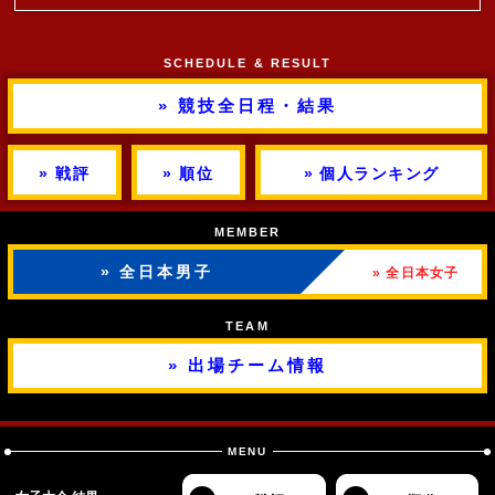
SCHEDULE & RESULT
» 競技全日程・結果
» 戦評
» 順位
» 個人ランキング
MEMBER
» 全日本男子
» 全日本女子
TEAM
» 出場チーム情報
MENU