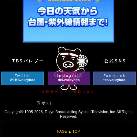
TBSバレブー
公式SNS
Twitter
Instagram
Facebook
＠TBSvolleyboo
tbs.volleyboo
tbs.volleyboo
※外部サイトへ移動します
Copyright©
1995-2026, Tokyo Broadcasting System Television, Inc. All Rights
Reserved.
PAGE ▲ TOP