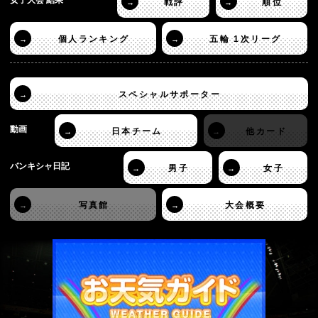
戦評
順位
→
→
個人ランキング
五輪 1次リーグ
→
→
スペシャルサポーター
→
動画
日本チーム
他カード
→
→
バンキシャ日記
男子
女子
→
→
写真館
大会概要
→
→