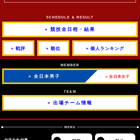
SCHEDULE & RESULT
» 競技全日程・結果
» 戦評
» 順位
» 個人ランキング
MEMBER
» 全日本男子
» 全日本女子
TEAM
» 出場チーム情報
MENU
女子大会 結果