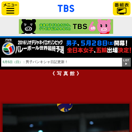
「TBSテレビ」トップページ
サイドメニュー
LIST
男子バンキシャ日記更新！
6月5日（日）：
▶
《写真館》