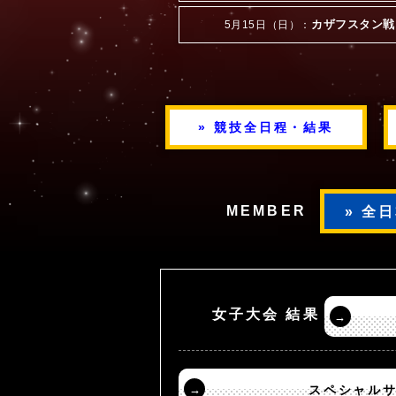
カザフスタン戦
5月15日（日）：
» 競技全日程・結果
MEMBER
» 全
女子大会 結果
→
→
スペシャル