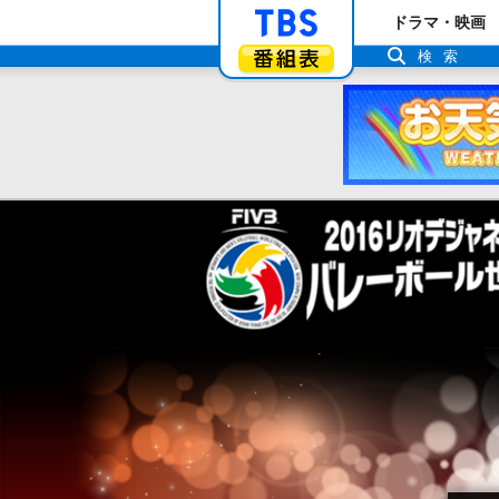
「TBSテレビ」ト
ドラマ・映画
番組表
検索