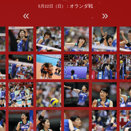
オランダ戦
5月22日（日）：
«
»