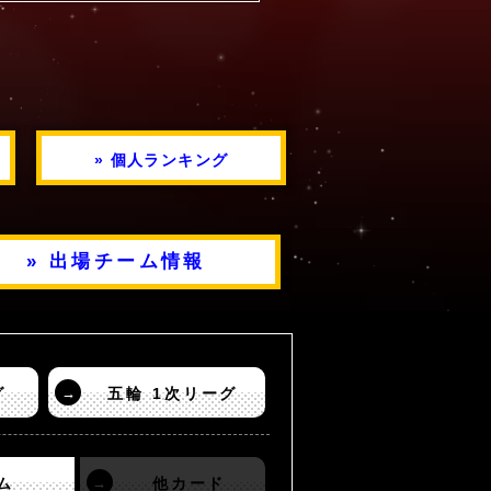
» 個人ランキング
» 出場チーム情報
グ
→
五輪 1次リーグ
ム
→
他カード