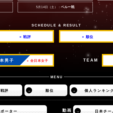
ペルー戦
5月14日（土）：
SCHEDULE & RESULT
» 戦評
» 順位
TEAM
日本男子
» 全日本女子
MENU
戦評
→
順位
→
個人ランキン
動画
サポーター
→
日本チー