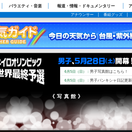
ップページ
バラエティ・音楽
報道・情報・ドキュメンタリー
アナウンサー
番組グッズ
男子写真館はこちら！
6月5日（日）：
男子バンキシャ日記更新
6月5日（日）：
《写真館》