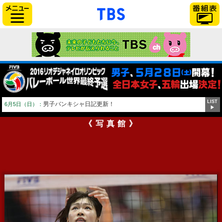
「TBSテレビ」トップページ
サイドメニュー
LIST
男子バンキシャ日記更新！
6月5日（日）：
▶
《写真館》