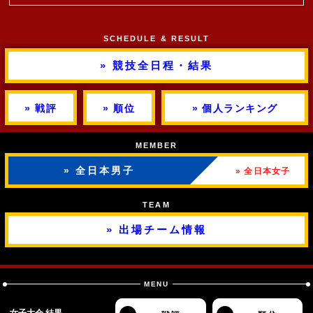
SCHEDULE & RESULT
» 競技全日程・結果
» 戦評
» 順位
» 個人ランキング
MEMBER
» 全日本男子
» 全日本女子
TEAM
» 出場チーム情報
MENU
女子大会 結果