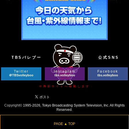
TBSバレブー
公式SNS
Twitter
Instagram
Facebook
＠TBSvolleyboo
tbs.volleyboo
tbs.volleyboo
※外部サイトへ移動します
Copyright©
1995-2026, Tokyo Broadcasting System Television, Inc. All Rights
Reserved.
PAGE ▲ TOP