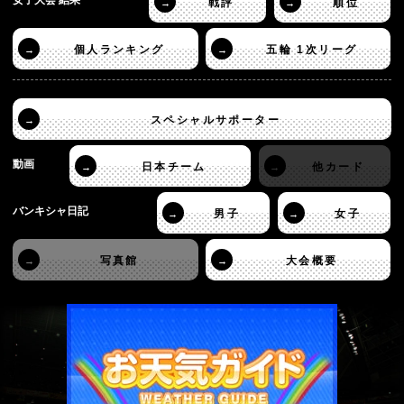
戦評
順位
→
→
個人ランキング
五輪 1次リーグ
→
→
スペシャルサポーター
→
動画
日本チーム
他カード
→
→
バンキシャ日記
男子
女子
→
→
写真館
大会概要
→
→