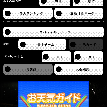
女子大会 結果
戦評
順位
→
→
個人ランキング
五輪 1次リーグ
→
→
スペシャルサポーター
→
動画
日本チーム
他カード
→
→
バンキシャ日記
男子
女子
→
→
写真館
大会概要
→
→