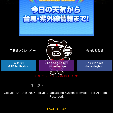
TBSバレブー
公式SNS
Twitter
Instagram
Facebook
＠TBSvolleyboo
tbs.volleyboo
tbs.volleyboo
※外部サイトへ移動します
Copyright©
1995-2026, Tokyo Broadcasting System Television, Inc. All Rights
Reserved.
PAGE ▲ TOP