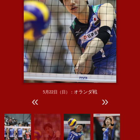
オランダ戦
5月22日（日）：
«
»