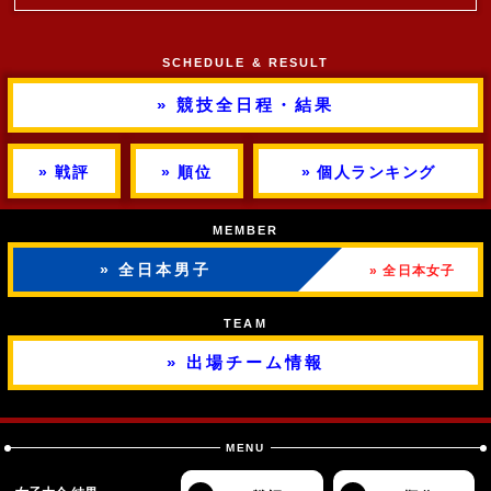
SCHEDULE & RESULT
» 競技全日程・結果
» 戦評
» 順位
» 個人ランキング
MEMBER
» 全日本男子
» 全日本女子
TEAM
» 出場チーム情報
MENU