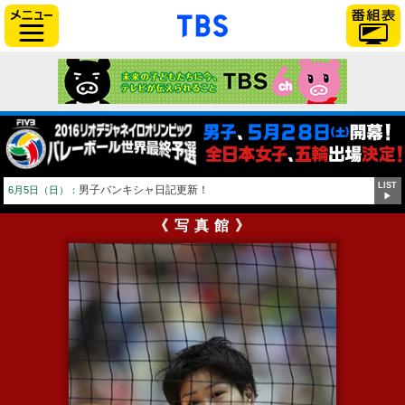
「TBSテレビ」トップページ
サイドメニュー
LIST
男子バンキシャ日記更新！
6月5日（日）：
▶
《写真館》