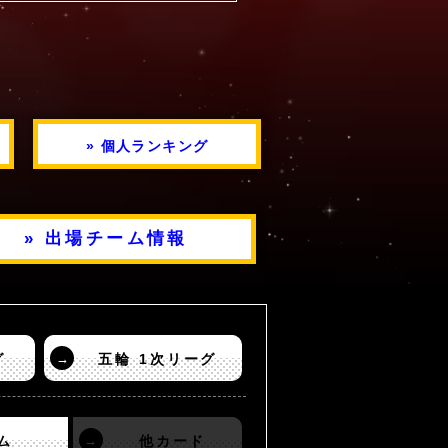
» 個人ランキング
» 出場チーム情報
グ
→
五輪 1次リーグ
ム
→
他カード