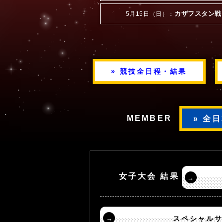
カザフスタン戦
5月15日（日）：
» 競技全日程・結果
MEMBER
» 全
女子大会 結果
→
→
スペシャル