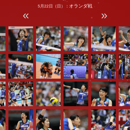
オランダ戦
5月22日（日）：
«
»