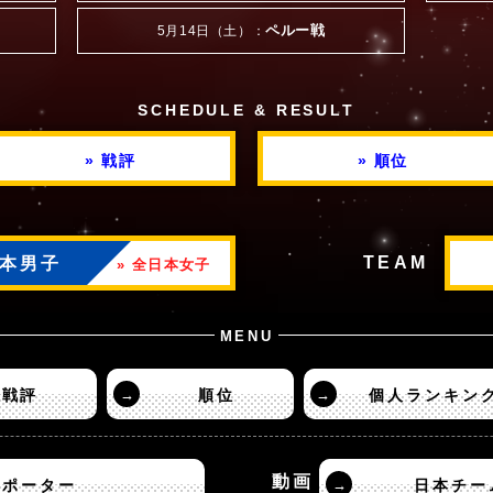
ペルー戦
5月14日（土）：
SCHEDULE & RESULT
» 戦評
» 順位
TEAM
日本男子
» 全日本女子
MENU
戦評
→
順位
→
個人ランキン
動画
サポーター
→
日本チー