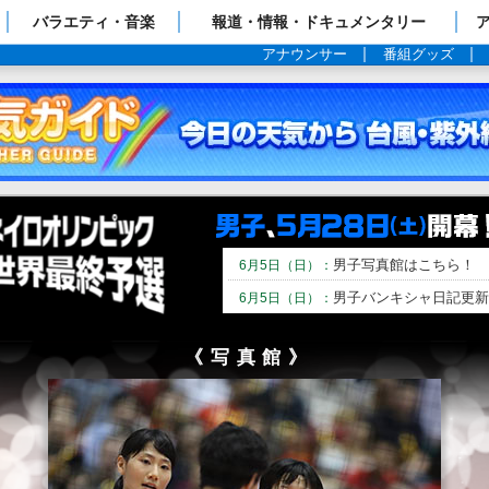
ップページ
バラエティ・音楽
報道・情報・ドキュメンタリー
アナウンサー
番組グッズ
男子写真館はこちら！
6月5日（日）：
男子バンキシャ日記更新
6月5日（日）：
《写真館》