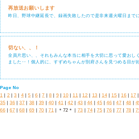
再放送お願いします
昨日、野球中継延長で、録画失敗したので是非来週火曜日まで
切ない、、！
全員片思い、、それもみんな本当に相手を大切に思って愛おし
ました‥！個人的に、すずめちゃんが別府さんを見つめる目が
Page No
1
|
2
|
3
|
4
|
5
|
6
|
7
|
8
|
9
|
10
|
11
|
12
|
13
|
14
|
15
|
16
|
17
35
|
36
|
37
|
38
|
39
|
40
|
41
|
42
|
43
|
44
|
45
|
46
|
47
|
48
|
4
66
|
67
|
68
|
69
|
70
|
71
| ＊72＊ |
73
|
74
|
75
|
76
|
77
|
78
|
7