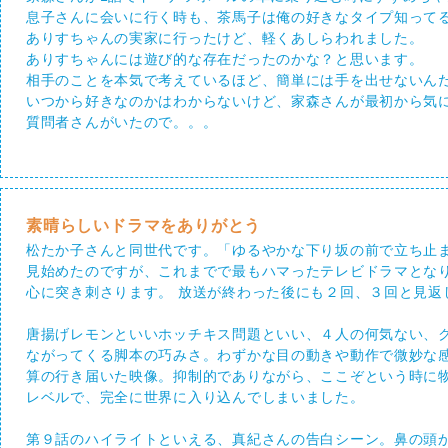
息子さんに会いに行く時も、茶馬子は俺の好きなタイプ知って
ありすちゃんの実家に行ったけど、軽くあしらわれました。
ありすちゃんには遊び的な存在だったのかな？と思います。
相手のことを本気で考えているほど、簡単には手を出せないん
いつから好きなのかはわからないけど、家森さんが最初から気
質問者さんがいたので。。。
素晴らしいドラマをありがとう
松たか子さんと同世代です。「ゆるやかな下り坂の前で立ち止
見始めたのですが、これまでで最もハマったテレビドラマとな
心に突き刺さります。 放送が終わった後にも２回、３回と見返
唐揚げレモンといいホッチキス問題といい、４人の何気ない、
ながってくる脚本の巧みさ。わずかな目の動きや動作で微妙な
算の行き届いた映像。抑制的でありながら、ここぞという時に
レベルで、完全に世界に入り込んでしまいました。
第９話のハイライトといえる、真紀さんの告白シーン。鼻の頭