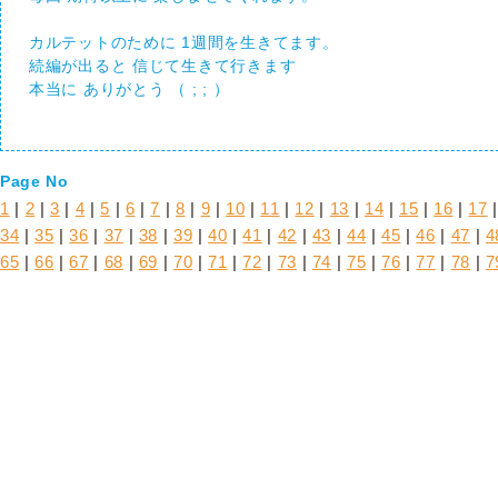
カルテットのために 1週間を生きてます。
続編が出ると 信じて生きて行きます
本当に ありがとう （ ; ; ）
Page No
1
|
2
|
3
|
4
|
5
|
6
|
7
|
8
|
9
|
10
|
11
|
12
|
13
|
14
|
15
|
16
|
17
34
|
35
|
36
|
37
|
38
|
39
|
40
|
41
|
42
|
43
|
44
|
45
|
46
|
47
|
4
65
|
66
|
67
|
68
|
69
|
70
|
71
|
72
|
73
|
74
|
75
|
76
|
77
|
78
|
7