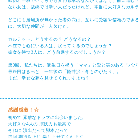
紙切れ一枚でいくらでも変わる本名なんかではなく、前に進む
ない女は、故郷では辛い人だったけれど、本当に大好きなカル
どこにも居場所が無かった者の穴は、互いに受容や信頼のでき
は、大切な仲間が一人欠けた。
カルテット、どうするの？ どうなるの？
不在でも心にいる人は、戻ってくるのでしょうか？
彼女を待つ3人は、どう前進するのでしょうか？
第9回、私たちは、誕生日を祝う「ママ」と愛と実のある「パ
最終回はきっと、一年後の「軽井沢・冬ものがたり」。
まだ、幸せな夢を見せてくれますよね？
感謝感激！☆
初めて 素敵なドラマに出会いました。
大好きな4人の 演技力も最高で
それに 演出だって脚本だって
毎回 期待以上に 楽しませてくれます。