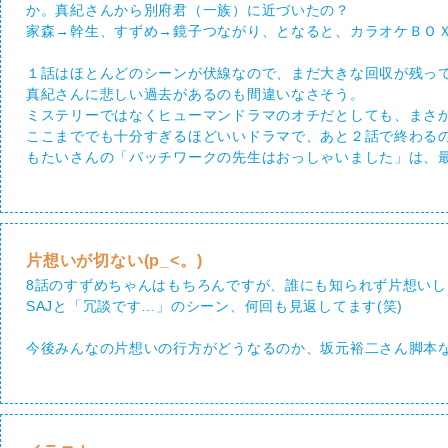
か。真紀さんから別府君（一族）に近づいたの？
家森→幹生、すずめ→鏡子つながり、となると、カラオケＢＯ
１話はほとんどのシーンが伏線なので、まだ大きな回収が残っ
真紀さんに悲しい過去があるのも間違いなさそう。
ミステリーではなくヒューマンドラマのオチだとしても、まさか～
ここまででも十分すぎるほどいいドラマで、あと２話で終わる
もたいさんの「パッチワークの先生はおっしゃいました」は、
片想いが切ない(p_<。)
8話のすずめちゃんはもちろんですが、誰にも知られず片想い
SAJと「冗談です…」のシーン、何回も見返してます(笑)
今後みんなの片想いの行方がどうなるのか、坂元裕二さん脚本