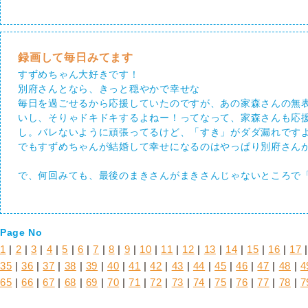
録画して毎日みてます
すずめちゃん大好きです！
別府さんとなら、きっと穏やかで幸せな
毎日を過ごせるから応援していたのですが、あの家森さんの無
いし、そりゃドキドキするよねー！ってなって、家森さんも応
し。バレないように頑張ってるけど、「すき」がダダ漏れです
でもすずめちゃんが結婚して幸せになるのはやっぱり別府さん
で、何回みても、最後のまきさんがまきさんじゃないところで
Page No
1
|
2
|
3
|
4
|
5
|
6
|
7
|
8
|
9
|
10
|
11
|
12
|
13
|
14
|
15
|
16
|
17
35
|
36
|
37
|
38
|
39
|
40
|
41
|
42
|
43
|
44
|
45
|
46
|
47
|
48
|
4
65
|
66
|
67
|
68
|
69
|
70
|
71
|
72
|
73
|
74
|
75
|
76
|
77
|
78
|
7