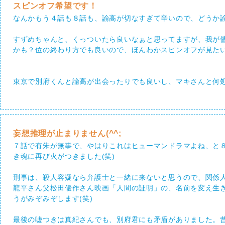
スピンオフ希望です！
なんかもう４話も８話も、諭高が切なすぎて辛いので、どうか
すずめちゃんと、くっついたら良いなぁと思ってますが、我が
かも？位の終わり方でも良いので、ほんわかスピンオフが見た
東京で別府くんと諭高が出会ったりでも良いし、マキさんと何
妄想推理が止まりません(^^;
７話で有朱が無事で、やはりこれはヒューマンドラマよね、と
き魂に再び火がつきました(笑)
刑事は、殺人容疑なら弁護士と一緒に来ないと思うので、関係
龍平さん父松田優作さん映画「人間の証明」の、名前を変え生
うがみぞみぞします(笑)
最後の嘘つきは真紀さんでも、別府君にも矛盾がありました。