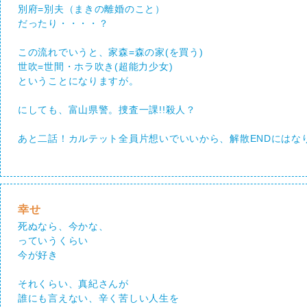
別府=別夫（まきの離婚のこと）
だったり・・・・？
この流れでいうと、家森=森の家(を買う)
世吹=世間・ホラ吹き(超能力少女)
ということになりますが。
にしても、富山県警。捜査一課!!殺人？
あと二話！カルテット全員片想いでいいから、解散ENDにはな
幸せ
死ぬなら、今かな、
っていうくらい
今が好き
それくらい、真紀さんが
誰にも言えない、辛く苦しい人生を