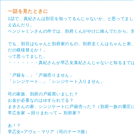
一話を見たときに
1話で、真紀さんは別荘を知ってるんじゃないか、と思ってま
え込んだり。
ベンジャミンさんの件では、別府くんがやけに絡んでたから、
でも、別荘はちゃんと別府家のもの、別府圭くんはちゃんと弟
だの模様替えか！」
って思ってました。
・・・・・・・真紀さんが早乙女真紀さんじゃないと知るまで
「戸籍を…」「戸籍売りません」
「シンジケート…」「シンジケート入りません」
司の家族、別府の戸籍買いました？
お金が必要なのはゆすられてる？
まきさんの家、シンジケートに戸籍売った？（別府一族の重圧
早乙女家 ←回りまわって→ 別府家？
あ！？
早乙女=アヴェ・マリア（司のテーマ曲）