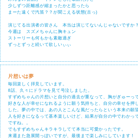
少しずつ距離感が縮まったかと思ったら
まーた遠くで汽笛？？が聞こえる状態(古っ)
演じてる出演者の皆さん 本当は演じてないんじゃないですか
今週は スズメちゃんに胸キュン
ストーリーも何もかも素敵過ぎ
ずっとずっと続いて欲しいぃぃ
片想いは夢
毎回楽しく拝見しています。
8話、久々にドラマを見て号泣しました。
すずめちゃんの片想いと自分の過去が重なって、胸がぎゅーっ
好きな人が幸せになれるように願う気持ちと、自分の幸せを押
した。夢の中では、あの人とこんな風だったらという本来の願
人を好きになるって基本楽しいけど、結果が自分の中でわかっ
ですね。。
でもすずめちゃんキラキラしてて本当に可愛かったです。
来週また急展開っぽいですが、最後まで楽しみにしています！