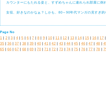
カウンターにもたれる姿と、すずめちゃんに連れられ部屋に倒れ
女役、好きなのかなぁ？しかも、80～90年代マンガの見すぎ
Page No
1
|
2
|
3
|
4
|
5
|
6
|
7
|
8
|
9
|
10
|
11
|
12
|
13
|
14
|
15
|
16
|
17
35
|
36
|
37
|
38
|
39
|
40
|
41
|
42
|
43
|
44
|
45
|
46
|
47
|
48
|
4
65
|
66
|
67
|
68
|
69
|
70
|
71
|
72
|
73
|
74
|
75
|
76
|
77
|
78
|
7