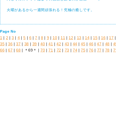
火曜があるから一週間頑張れる！究極の癒しです。
Page No
1
|
2
|
3
|
4
|
5
|
6
|
7
|
8
|
9
|
10
|
11
|
12
|
13
|
14
|
15
|
16
|
17
35
|
36
|
37
|
38
|
39
|
40
|
41
|
42
|
43
|
44
|
45
|
46
|
47
|
48
|
4
66
|
67
|
68
| ＊69＊ |
70
|
71
|
72
|
73
|
74
|
75
|
76
|
77
|
78
|
7