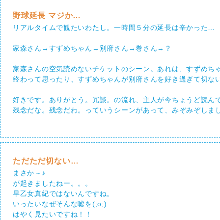
野球延長 マジか…
リアルタイムで観たいわたし。一時間５分の延長は辛かった…
家森さん→すずめちゃん→別府さん→巻さん→？
家森さんの空気読めないチケットのシーン。あれは、すずめち
終わって思ったり、すずめちゃんが別府さんを好き過ぎて切な
好きです。ありがとう。冗談。の流れ、主人が今ちょうど読ん
残念だな。残念だわ。っていうシーンがあって、みぞみぞしま
ただただ切ない…
まさか～♪
が起きましたねー。。。
早乙女真紀ではないんですね。
いったいなぜそんな嘘を(;o;)
はやく見たいですね！！