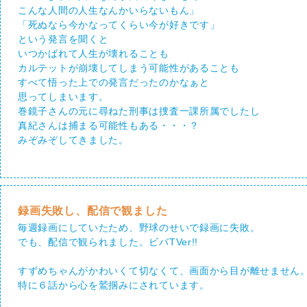
こんな人間の人生なんかいらないもん」
「死ぬなら今かなってくらい今が好きです」
という発言を聞くと
いつかばれて人生が壊れることも
カルテットが崩壊してしまう可能性があることも
すべて悟った上での発言だったのかなぁと
思ってしまいます。
巻鏡子さんの元に尋ねた刑事は捜査一課所属でしたし
真紀さんは捕まる可能性もある・・・？
みぞみぞしてきました。
録画失敗し、配信で観ました
毎週録画にしていたため、野球のせいで録画に失敗。
でも、配信で観られました。ビバTVer!!
すずめちゃんがかわいくて切なくて、画面から目が離せません
特に６話から心を鷲掴みにされています。