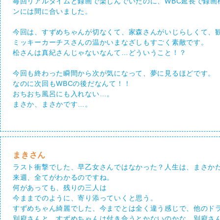
毎回リアルタイムと録画で楽しんでいたのに、WBC延長で録
ンには間に合いました。
今回は、すずめちゃんが切なくて、家森さんがいじらしくて、
ミッキーカーチスさんの温かいまなざしもすごく素敵です。
松さんは真紀さんじゃないなんて…どういうこと！？
今回も終わった瞬間から次が気になって、夢に見るほどです。
なのに次回もWBCの後だなんて！！
おちおち風呂にも入れない…。
まさか、まさかです…。
まきさん
ラスト衝撃でした、早乙女さんではなかった？人生は、まさか
来週、全てがわかるのですね。
何があっても、残りの三人は
今ままでのように、寄り添っていくと思う。
すずめちゃん綺麗でした、今までとは全く違う感じで、他のド
別府さんと、すずめちゃんは付き合うとかないのかな。別府さ