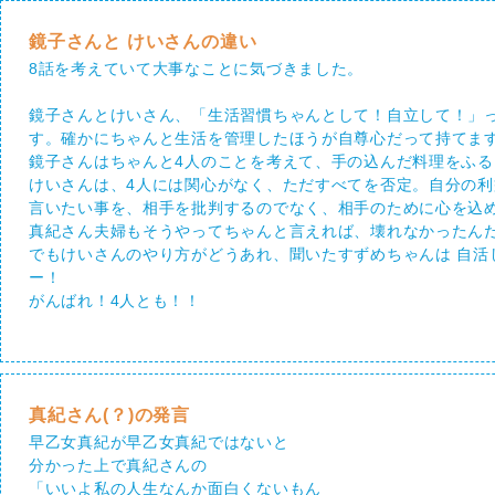
鏡子さんと けいさんの違い
8話を考えていて大事なことに気づきました。
鏡子さんとけいさん、「生活習慣ちゃんとして！自立して！」
す。確かにちゃんと生活を管理したほうが自尊心だって持てま
鏡子さんはちゃんと4人のことを考えて、手の込んだ料理をふ
けいさんは、4人には関心がなく、ただすべてを否定。自分の
言いたい事を、相手を批判するのでなく、相手のために心を込
真紀さん夫婦もそうやってちゃんと言えれば、壊れなかったん
でもけいさんのやり方がどうあれ、聞いたすずめちゃんは 自活
ー！
がんばれ！4人とも！！
真紀さん(？)の発言
早乙女真紀が早乙女真紀ではないと
分かった上で真紀さんの
「いいよ私の人生なんか面白くないもん