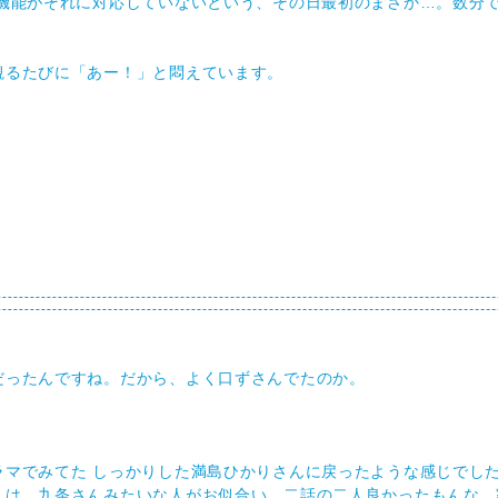
画機能がそれに対応していないという、その日最初のまさか…。数分
観るたびに「あー！」と悶えています。
だったんですね。だから、よく口ずさんでたのか。
ラマでみてた しっかりした満島ひかりさんに戻ったような感じでし
んは、九条さんみたいな人がお似合い。二話の二人良かったもんな。