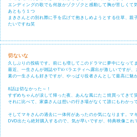
エンディングの歌でも何故かゾクゾクと感動して胸が苦しくて
あともう１つ
まきさんとの別れ際に手を広げて抱きしめようとする仕草、親
たいですね笑
切ないな
久しぶりの投稿です。前にも増してこのドラマに夢中になって
最近、一生さんが雑誌やTVバラエティへ露出が激しいですが、
素の一生さんも好きですが、やっぱり役者さんとして最高に魅
8話は切なかった～！
すずめちゃんが涙して帰った夜、あんな風にたこ焼買ってきて
それに比べて、家森さんは想いの行き場がなくて誰にもわかっ
そしてマキさんの過去に一体何があったのか気になります。マ
DVD出たら絶対購入するので、気が早いですが、特典映像これ