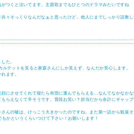
気がつくと泣いてます。主題歌までもひとつのドラマみたいですね
子共々そっくりなんだなぁと思ったけど、他人にまでしっかり説教し
ました。
カルテットを見ると家森さんにしか見えず、なんだか安心します。
かれます。
笑顔にさせてくれて寝たら布団に運んでもらえる…なんてなかなかな
てもらえなくて辛そうです。普段お笑い？担当だから余計にギャップ
キさんの嘘は、けっこう大きかったのですね。また第一話から観返そ
でもかというくらいつけて下さい！お願いします！