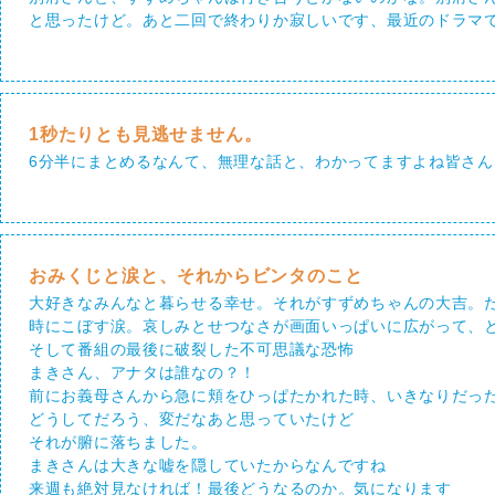
と思ったけど。あと二回で終わりか寂しいです、最近のドラマ
1秒たりとも見逃せません。
6分半にまとめるなんて、無理な話と、わかってますよね皆さん
おみくじと涙と、それからビンタのこと
大好きなみんなと暮らせる幸せ。それがすずめちゃんの大吉。
時にこぼす涙。哀しみとせつなさが画面いっぱいに広がって、
そして番組の最後に破裂した不可思議な恐怖
まきさん、アナタは誰なの？！
前にお義母さんから急に頬をひっぱたかれた時、いきなりだっ
どうしてだろう、変だなあと思っていたけど
それが腑に落ちました。
まきさんは大きな嘘を隠していたからなんですね
来週も絶対見なければ！最後どうなるのか。気になります