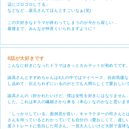
辺にゴロゴロしてる」
などなど…坂元さんてほんとすごいなぁ(笑)
この大好きなドラマが終わってしまうのが今から寂しい…
最後まで、みんなが仲良くいられますように！
8話が大好きです
こんなに好きになったドラマはきっとカルテットが初めてです
諭高さんとすずめちゃんは4人の中ではマイペース、自由気儘な
し込めて、伝えられずにいるのがとても人間らしくて愛おしい
諭高さんの（好かれたいけど、僕は女性を好きにはなりません
した。これは本人の繊細さから来る（本心）なのかなと思いま
「しっかりしている、面倒見が良い」キャラクターの司さんと
さんを待っているとわかっていても自分の（愛おしくて、虚し
度ストレートに告白した司さん。一見大人しいけど大胆で直球