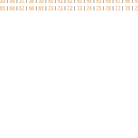
35
|
36
|
37
|
38
|
39
|
40
|
41
|
42
|
43
|
44
|
45
|
46
|
47
|
48
|
4
65
|
66
|
67
|
68
|
69
|
70
|
71
|
72
|
73
|
74
|
75
|
76
|
77
|
78
|
7