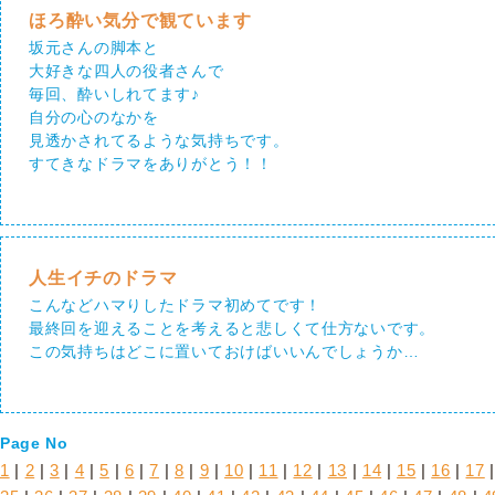
ほろ酔い気分で観ています
坂元さんの脚本と
大好きな四人の役者さんで
毎回、酔いしれてます♪
自分の心のなかを
見透かされてるような気持ちです。
すてきなドラマをありがとう！！
人生イチのドラマ
こんなどハマりしたドラマ初めてです！
最終回を迎えることを考えると悲しくて仕方ないです。
この気持ちはどこに置いておけばいいんでしょうか…
Page No
1
|
2
|
3
|
4
|
5
|
6
|
7
|
8
|
9
|
10
|
11
|
12
|
13
|
14
|
15
|
16
|
17