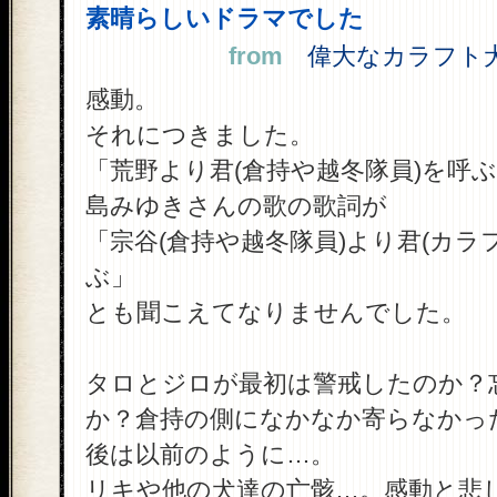
素晴らしいドラマでした
from
偉大なカラフト犬達
感動。
それにつきました。
「荒野より君(倉持や越冬隊員)を呼
島みゆきさんの歌の歌詞が
「宗谷(倉持や越冬隊員)より君(カラ
ぶ」
とも聞こえてなりませんでした。
タロとジロが最初は警戒したのか？
か？倉持の側になかなか寄らなかっ
後は以前のように…。
リキや他の犬達の亡骸…。感動と悲