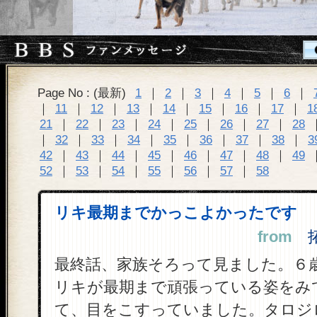
Page No : (最新)
1
｜
2
｜
3
｜
4
｜
5
｜
6
｜
｜
11
｜
12
｜
13
｜
14
｜
15
｜
16
｜
17
｜
1
21
｜
22
｜
23
｜
24
｜
25
｜
26
｜
27
｜
28
｜
32
｜
33
｜
34
｜
35
｜
36
｜
37
｜
38
｜
3
42
｜
43
｜
44
｜
45
｜
46
｜
47
｜
48
｜
49
52
｜
53
｜
54
｜
55
｜
56
｜
57
｜
58
リキ最期までかっこよかったです
from
拓母
最終話、家族そろって見ました。６
リキが最期まで頑張っている姿をみ
て、目をこすっていました。タロジ