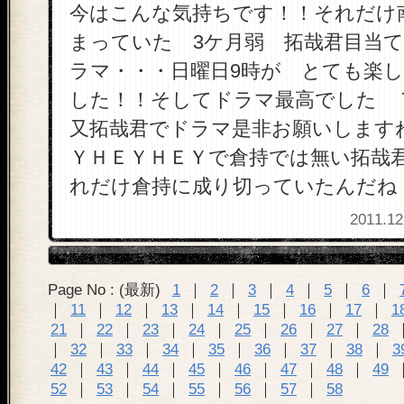
今はこんな気持ちです！！それだけ
まっていた 3ケ月弱 拓哉君目当
ラマ・・・日曜日9時が とても楽
した！！そしてドラマ最高でした 
又拓哉君でドラマ是非お願いします
ＹＨＥＹＨＥＹで倉持では無い拓哉
れだけ倉持に成り切っていたんだね
2011.12
Page No : (最新)
1
｜
2
｜
3
｜
4
｜
5
｜
6
｜
｜
11
｜
12
｜
13
｜
14
｜
15
｜
16
｜
17
｜
1
21
｜
22
｜
23
｜
24
｜
25
｜
26
｜
27
｜
28
｜
32
｜
33
｜
34
｜
35
｜
36
｜
37
｜
38
｜
3
42
｜
43
｜
44
｜
45
｜
46
｜
47
｜
48
｜
49
52
｜
53
｜
54
｜
55
｜
56
｜
57
｜
58