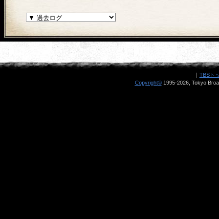
｜
TBSト
Copyright
©
1995-2026, Tokyo Broad