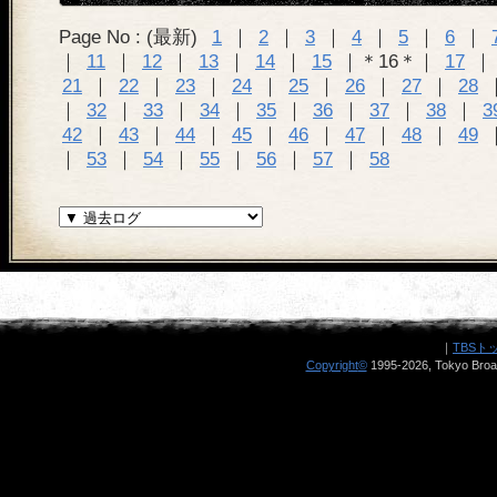
Page No : (最新)
1
｜
2
｜
3
｜
4
｜
5
｜
6
｜
｜
11
｜
12
｜
13
｜
14
｜
15
｜＊16＊｜
17
21
｜
22
｜
23
｜
24
｜
25
｜
26
｜
27
｜
28
｜
32
｜
33
｜
34
｜
35
｜
36
｜
37
｜
38
｜
3
42
｜
43
｜
44
｜
45
｜
46
｜
47
｜
48
｜
49
｜
53
｜
54
｜
55
｜
56
｜
57
｜
58
｜
TBSト
Copyright
©
1995-2026, Tokyo Broad