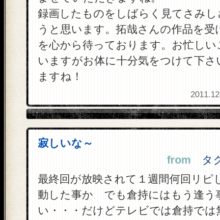
録画したものをしばらく見てさみし
うと思います。拓哉さんの作品を受
を心から待っております。お忙しい
いますがお体に十分気をつけて下さ
ますね！
2011.12
寂しいな～
from
タクち
最終回が放映されて１週間何回リピ
動した事か でも倉持にはもう逢う
い・・・だけどテレビでは倉持では