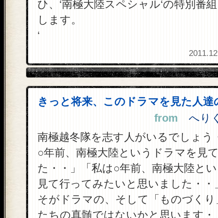
ひ、‘南極大陸スペシャル‘の特別番
します。
‘
2011.12
きっと将来、このドラマを見た人達
from
へりくつ
南極越冬隊を志す人がいるでしょう
○年前、南極大陸というドラマを見
た・・」「私は○年前、南極大陸と
見て行ってみたいと思いました・・
そがドラマの、そして「ものづくり
たちの真髄ではないかと思います・