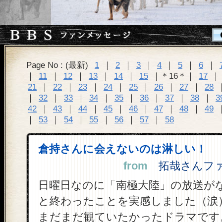
Page No : (最新)
1
｜
2
｜
3
｜
4
｜
5
｜
6
｜
｜
11
｜
12
｜
13
｜
14
｜
15
｜＊16＊｜
17
21
｜
22
｜
23
｜
24
｜
25
｜
26
｜
27
｜
28
｜
32
｜
33
｜
34
｜
35
｜
36
｜
37
｜
38
｜
3
42
｜
43
｜
44
｜
45
｜
46
｜
47
｜
48
｜
49
｜
53
｜
54
｜
55
｜
56
｜
57
｜
58
倉持さんに会えないのは淋しい！
from
拓哉さんファン 
日曜日なのに「南極大陸」の放送が
と終わったことを実感しました（涙
まだまだ観ていたかったドラマです