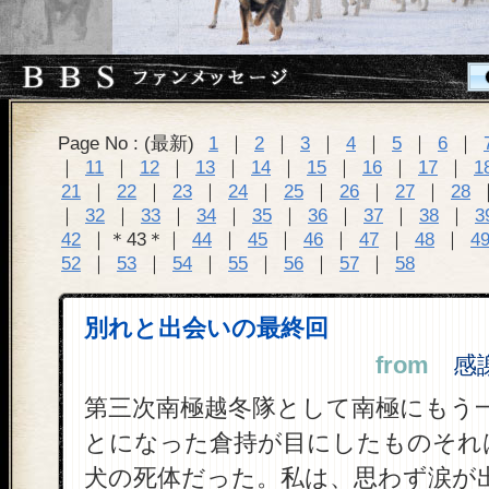
Page No : (最新)
1
｜
2
｜
3
｜
4
｜
5
｜
6
｜
｜
11
｜
12
｜
13
｜
14
｜
15
｜
16
｜
17
｜
1
21
｜
22
｜
23
｜
24
｜
25
｜
26
｜
27
｜
28
｜
32
｜
33
｜
34
｜
35
｜
36
｜
37
｜
38
｜
3
42
｜＊43＊｜
44
｜
45
｜
46
｜
47
｜
48
｜
4
52
｜
53
｜
54
｜
55
｜
56
｜
57
｜
58
別れと出会いの最終回
from
感謝 
第三次南極越冬隊として南極にもう
とになった倉持が目にしたものそれ
犬の死体だった。私は、思わず涙が