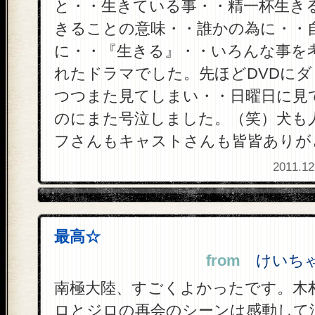
と・・生きている事・・精一杯生き
きることの意味・・誰かの為に・・
に・・『生きる』・・いろんな事を
れたドラマでした。先ほどDVDに
つつまた見てしまい・・日曜日に見
のにまた号泣しました。（笑）犬も
フさんもキャストさんも皆皆ありが
2011.12
最高☆
from
けいちゃん
南極大陸、すごくよかったです。木
ロとジロの再会のシーンは感動して