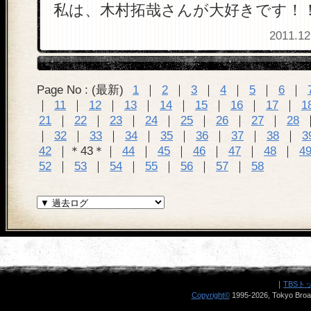
私は、木村拓哉さんが大好きです！
2011.12
Page No : (最新)
1
｜
2
｜
3
｜
4
｜
5
｜
6
｜
｜
11
｜
12
｜
13
｜
14
｜
15
｜
16
｜
17
｜
1
21
｜
22
｜
23
｜
24
｜
25
｜
26
｜
27
｜
28
｜
32
｜
33
｜
34
｜
35
｜
36
｜
37
｜
38
｜
3
42
｜＊43＊｜
44
｜
45
｜
46
｜
47
｜
48
｜
4
52
｜
53
｜
54
｜
55
｜
56
｜
57
｜
58
｜
TBSト
Copyright
©
1995-2026, Tokyo Broad