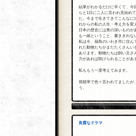
結果がわかるだけに辛くて、今
らと1日に二人に言われ見始め
た。今まで生きてきてこんなに
れからの私の人生・考え方を変
日本の歴史には奥の深いものが
も一緒ということ、書ききれな
私は今、福島のいわき市に住ん
れた動物たちがまだたくさんい
あります。動物たちは飼い主さ
力があれば助けられることがあ
私ももう一度考えてみます。
視聴率で色々言われてましたが
う。
良質なドラマ