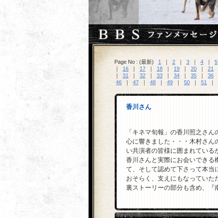
Page No : (最新)
1
｜
2
｜
3
｜
4
｜
5
｜
16
｜
17
｜
18
｜
19
｜
20
｜
21
｜
31
｜
32
｜
33
｜
34
｜
35
｜
36
46
｜
47
｜
48
｜
49
｜
50
｜
51
｜
香川さん
「キネマ旬報」の香川照之さん
心に響きました・・・木村さん
い共演者の皆様に囲まれている
香川さんと実際にお会いできる
て、そして認めて下さって本当
おそらく、支えにもなっていた
裏ストーリーの部分も含め、『