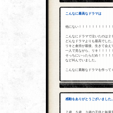
こんなに最高なドラマは
他にない！！！！！！！！！！
こんなにドラマで泣いたのは２
どんなドラマよりも最高でした
リキと倉持が最後、生きて会え
一人で見ながら、リキ！！！！
そっちにいったらだめ！！！！
など叫んでいました。
こんなに素敵なドラマを作って
感動をありがとうございました
７歳、５歳、３歳の子供と毎週