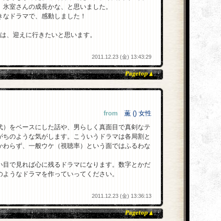
、氷室さんの成長かな、と思いました。
きなドラマで、感動しました！
には、迎えに行きたいと思います。
2011.12.23 (金) 13:43:29
from
薫 () 女性
代）をベースにした話や、男らしく真面目で真剣なテ
がちのような気がします。こういうドラマは各局割と
かわらず、一般ウケ（視聴率）という面ではふるわな
。
い目で見れば心に残るドラマになります。数字とかだ
のようなドラマを作っていってください。
。
2011.12.23 (金) 13:36:13