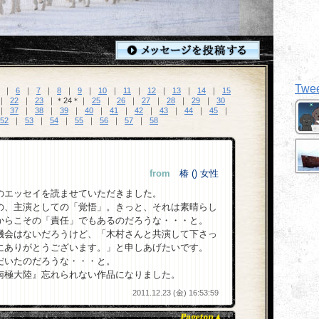
Twe
｜
6
｜
7
｜
8
｜
9
｜
10
｜
11
｜
12
｜
13
｜
14
｜
15
｜
22
｜
23
｜＊24＊｜
25
｜
26
｜
27
｜
28
｜
29
｜
30
｜
37
｜
38
｜
39
｜
40
｜
41
｜
42
｜
43
｜
44
｜
45
｜
52
｜
53
｜
54
｜
55
｜
56
｜
57
｜
58
from
椿 () 女性
のエッセイを読ませていただきました。
の、主演としての「覚悟」。きっと、それは素晴らし
からこその「責任」でもあるのだろうな・・・と。
機会はないだろうけど、「木村さんと共演して下さっ
にありがとうございます。」と申しあげたいです。
だいたのだろうな・・・と。
南極大陸』忘れられない作品になりました。
2011.12.23 (金) 16:53:59