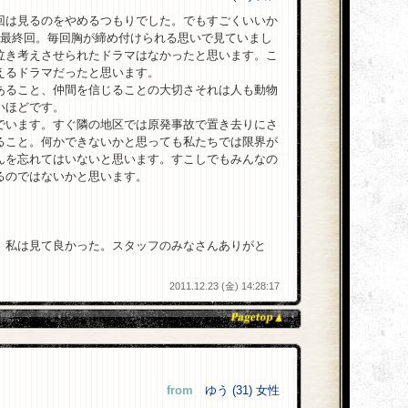
回は見るのをやめるつもりでした。でもすごくいいか
て最終回。毎回胸が締め付けられる思いで見ていまし
泣き考えさせられたドラマはなかったと思います。こ
えるドラマだったと思います。
あること、仲間を信じることの大切さそれは人も動物
いほどです。
でいます。すぐ隣の地区では原発事故で置き去りにさ
ること。何かできないかと思っても私たちでは限界が
んを忘れてはいないと思います。すこしでもみんなの
るのではないかと思います。
、私は見て良かった。スタッフのみなさんありがと
2011.12.23 (金) 14:28:17
from
ゆう (31) 女性