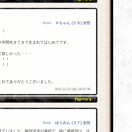
from
Ａちゃん (２９) 女性
！！
９年間生きてきて生まれてはじめてです。
。
て欲しかった・・・
！！！
！！！
くれてありがとうございました。
2011.12.23 (金) 16:37:30
。
from
ゆうみん (３７) 女性
見ていました。毎回涙涙の連続で、特に最終回は、泣