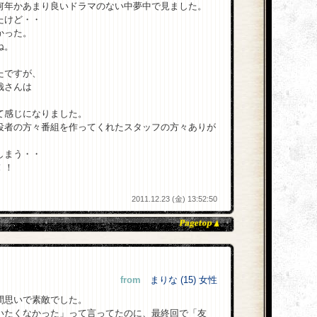
何年かあまり良いドラマのない中夢中で見ました。
たけど・・
かった。
ね。
たですが、
哉さんは
て感じになりました。
役者の方々番組を作ってくれたスタッフの方々ありが
しまう・・
！！
2011.12.23 (金) 13:52:50
from
まりな (15) 女性
間思いで素敵でした。
いたくなかった」って言ってたのに、最終回で「友