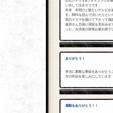
公式シナリオ&フォトブックが
い出して泣きそうです。
年末 年明けと観たいテレビが
す。BBSを読んで泣いたりと
高のドラマを届けて下さって感
倉持さん力強い演技を充分みせ
った。出演者の皆様お疲れ様で
ありがとう！
本当に素敵な番組をありがとう
方の作品を楽しみにしています
感動をありがとう！！