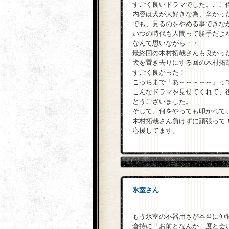
すごく良いドラマでした。ここ
内容は犬が大好きな為、辛かっ
でも、見るのをやめる事できな
いつの時代も人間って勝手だよ
なんて思いながら・・
最終回の木村拓哉さんも良かっ
犬を置き去りにする回の木村拓
すごく良かった！
こっちまで「あ～～～～～」っ
こんなドラマを見せてくれて、
とうございました。
そして、何をやっても叩かれて
木村拓哉さん負けずに頑張って
応援してます。
氷室さん
もう氷室の不器用さが本当に仲
倉持に「お前となんか二度と会