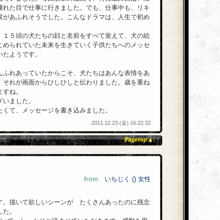
腫れた目で仕事に行きました。でも、仕事中も、リキ
涙があふれそうでした。こんなドラマは、人生で初め
、１５頭の犬たちの顔と名前をすべて覚えて、犬の絵
こめられていた未来を生きていく子供たちへのメッセ
いたようです。
んふれあっていたからこそ、犬たちはあんな表情をあ
。それが画面からひしひしと伝わりました。歳を重ね
ますね。
ざいました。
たくて、メッセージを書き込みました。
2011.12.23 (金) 16:22:32
from
いちじく () 女性
す。描いて欲しいシーンが たくさんあったのに残念
した。