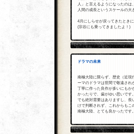
人」と言えるようになったのは
人間の成長というスケールの大
4月にしらせが戻ってきたとき
(宗谷にも乗ってきましたよ！)
ドラマの未来
南極大陸に限らず、歴史（近現
ーマのドラマは世間で敬遠され
丁寧に作った良作が多いにもか
かったりで、歯がゆい思いです
でも絶対需要はありますし、長
けで判断されず、これからもこ
南極大陸、とても良かったです