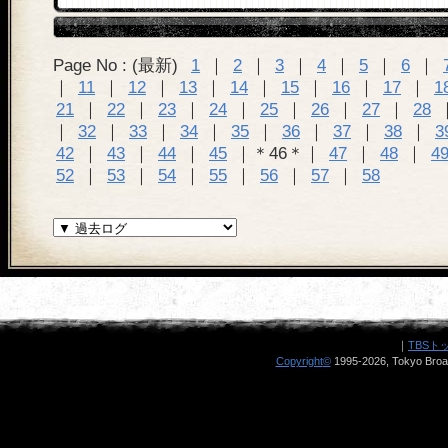
Page No : (最新)
1
｜
2
｜
3
｜
4
｜
5
｜
6
｜
｜
11
｜
12
｜
13
｜
14
｜
15
｜
16
｜
17
｜
1
21
｜
22
｜
23
｜
24
｜
25
｜
26
｜
27
｜
28
｜
32
｜
33
｜
34
｜
35
｜
36
｜
37
｜
38
｜
3
42
｜
43
｜
44
｜
45
｜＊46＊｜
47
｜
48
｜
4
52
｜
53
｜
54
｜
55
｜
56
｜
57
｜
58
｜
TBSト
Copyright
©
1995-2026, Tokyo Broad