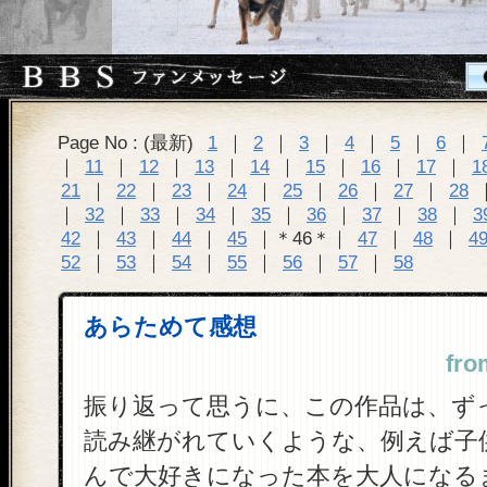
Page No : (最新)
1
｜
2
｜
3
｜
4
｜
5
｜
6
｜
｜
11
｜
12
｜
13
｜
14
｜
15
｜
16
｜
17
｜
1
21
｜
22
｜
23
｜
24
｜
25
｜
26
｜
27
｜
28
｜
32
｜
33
｜
34
｜
35
｜
36
｜
37
｜
38
｜
3
42
｜
43
｜
44
｜
45
｜＊46＊｜
47
｜
48
｜
4
52
｜
53
｜
54
｜
55
｜
56
｜
57
｜
58
あらためて感想
fro
振り返って思うに、この作品は、ず
読み継がれていくような、例えば子
んで大好きになった本を大人になる