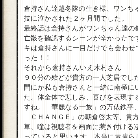
倉持さん達越冬隊の生き様、ワンち
技に泣かされた２ヶ月間でした。
最終話は倉持さんがワンちゃん達の
亡骸を確認するシーンが辛かったで
キは倉持さんに一目だけでも会わせ
った！！
それから倉持さんいえ木村さん
９０分の殆どが貴方の一人芝居でし
間にか私も倉持さんと一緒に南極に
た。体全体で悲しみ、喜びを表現す
すね。「華麗なる一族」の万俵鉄平
「ＣＨＡＮＧＥ」の朝倉啓太等、貴
草、瞳は視聴者を画面に惹き付ける
っていると思います。本当に素晴ら