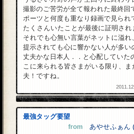
撮影のご苦労が全て報われた最終回
ポーツと何度も重なり録画で見られ
たくさんいたことが最後に証明され
それでも心無い言葉がネットに溢れ
提示されても心に響かない人が多い
丈夫かな日本人．．と心配していた
こに来られる皆さまがいる限り、ま
夫！ですね。
2011.12
最強タッグ要望
from
あやせふぁん (