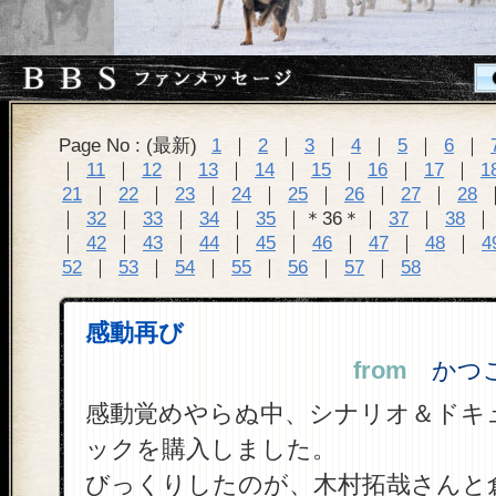
Page No : (最新)
1
｜
2
｜
3
｜
4
｜
5
｜
6
｜
｜
11
｜
12
｜
13
｜
14
｜
15
｜
16
｜
17
｜
1
21
｜
22
｜
23
｜
24
｜
25
｜
26
｜
27
｜
28
｜
32
｜
33
｜
34
｜
35
｜＊36＊｜
37
｜
38
｜
42
｜
43
｜
44
｜
45
｜
46
｜
47
｜
48
｜
4
52
｜
53
｜
54
｜
55
｜
56
｜
57
｜
58
感動再び
from
かつこ 
感動覚めやらぬ中、シナリオ＆ドキ
ックを購入しました。
びっくりしたのが、木村拓哉さんと