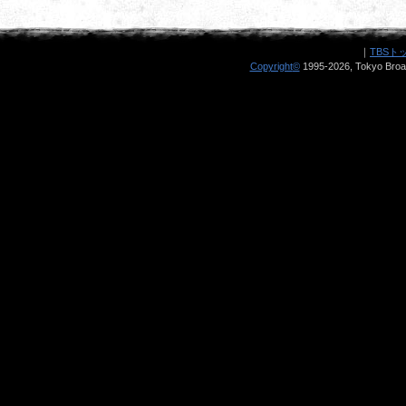
｜
TBSト
Copyright
©
1995-2026, Tokyo Broad