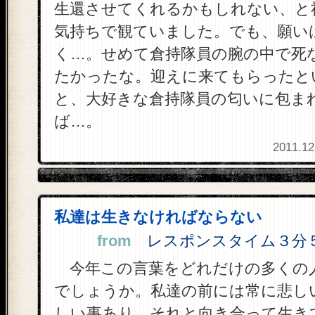
生還させてくれるかもしれない、と
気持ちで観ていました。でも、願い
く…。せめて倉持隊員の腕の中で死
たかったな。迎えに来てもらったと
と、大好きな倉持隊員の匂いに包ま
ば…。
2011.12
私達は生きなければならない
from
レスポンスタイム３分５８
今年この言葉をどれだけの多くの
でしょうか。私達の前には常に悲し
しい事あり、それと向き合って生き