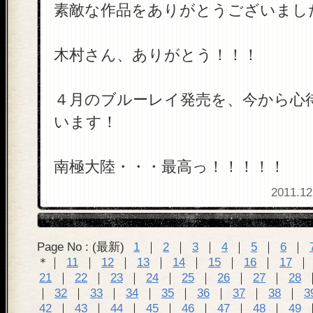
素敵な作品をありがとうございまし
木村さん、ありがとう！！！
４月のブルーレイ発売を、今から心
います！
南極大陸・・・最高っ！！！！！
2011.12
Page No : (最新)
1
｜
2
｜
3
｜
4
｜
5
｜
6
｜
＊｜
11
｜
12
｜
13
｜
14
｜
15
｜
16
｜
17
｜
21
｜
22
｜
23
｜
24
｜
25
｜
26
｜
27
｜
28
｜
32
｜
33
｜
34
｜
35
｜
36
｜
37
｜
38
｜
3
42
｜
43
｜
44
｜
45
｜
46
｜
47
｜
48
｜
49