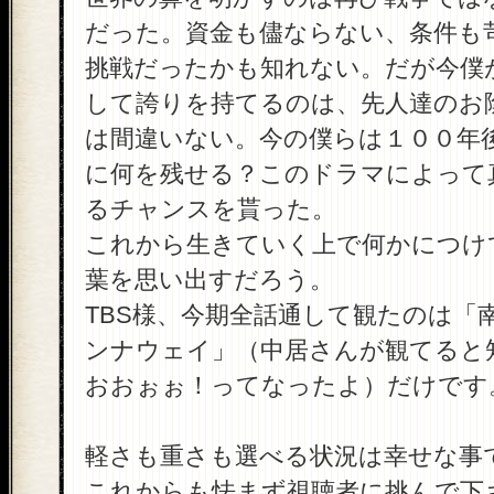
だった。資金も儘ならない、条件も
挑戦だったかも知れない。だが今僕
して誇りを持てるのは、先人達のお
は間違いない。今の僕らは１００年
に何を残せる？このドラマによって
るチャンスを貰った。
これから生きていく上で何かにつけ
葉を思い出すだろう。
TBS様、今期全話通して観たのは「
ンナウェイ」（中居さんが観てると
おおぉぉ！ってなったよ）だけです
軽さも重さも選べる状況は幸せな事
これからも怯まず視聴者に挑んで下