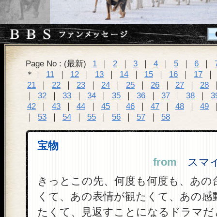
Page No : (最新)
1
｜
2
｜
3
｜
4
｜
5
｜
6
｜
＊｜
11
｜
12
｜
13
｜
14
｜
15
｜
16
｜
17
｜
21
｜
22
｜
23
｜
24
｜
25
｜
26
｜
27
｜
28
｜
32
｜
33
｜
34
｜
35
｜
36
｜
37
｜
38
｜
3
42
｜
43
｜
44
｜
45
｜
46
｜
47
｜
48
｜
49
｜
53
｜
54
｜
55
｜
56
｜
57
｜
58
宝物
from
スマイル
きっとこの先、何度も何度も、あの
くて、あの表情が観たくて、あの感
たくて、見返すことになるドラマだ