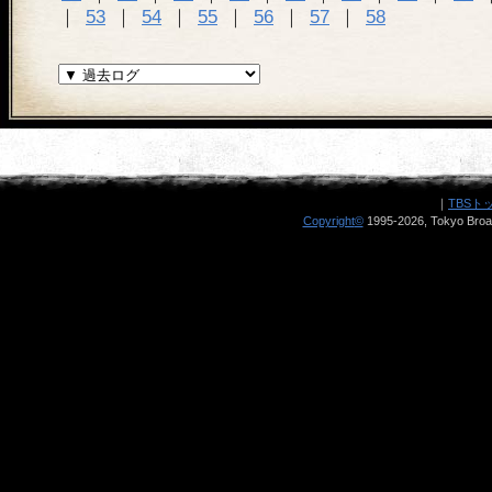
｜
53
｜
54
｜
55
｜
56
｜
57
｜
58
｜
TBSト
Copyright
©
1995-2026, Tokyo Broad