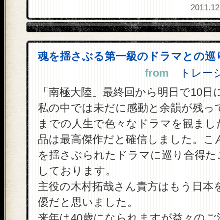
2011.12
魂を揺さぶる第一級のドラマとの巡
from
トレーシー
「南極大陸」最終回から明日で10日
私の中では未だに感動と余韻が残っ
までの人生で色々なドラマを観まし
品は最高傑作だと確信しました。こ
を揺さぶられたドラマに巡り合得た
しております。
主役の木村拓哉さん貴方はもう日本
優だと思いました。
来年は40歳になられますが益々のご