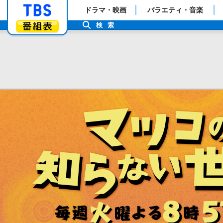
「TBSテレビ」トップページ
ドラマ・映画
バラエティ・音楽
番組表
検索