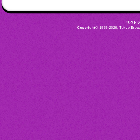
｜
TBSト
Copyright
©
1995-2026, Tokyo Broadc