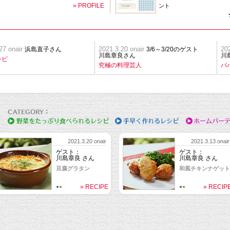
» PROFILE
ント
27 onair
浜島直子さん
2021.3.20 onair
3/6～3/20のゲスト
202
川島章良さん
川
シピ
究極の料理芸人
パ
2021.3.20 onair
2021.3.13 onair
ゲスト：
ゲスト：
川島章良 さん
川島章良 さん
豆腐グラタン
和風チキンナゲット
» RECIPE
» RECIP
●
●
●
●