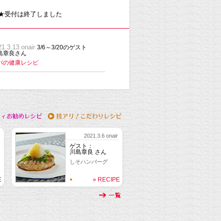
★受付は終了しました
1.3.13 onair
3/6～3/20のゲスト
島章良さん
パの健康レシピ
2021.3.6 onair
ゲスト：
川島章良 さん
しそハンバーグ
E
» RECIPE
●