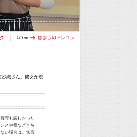
12.9 up
村沙織さん。彼女が現
の管理も厳しかった
ランスや量などきち
いない場合は、無言