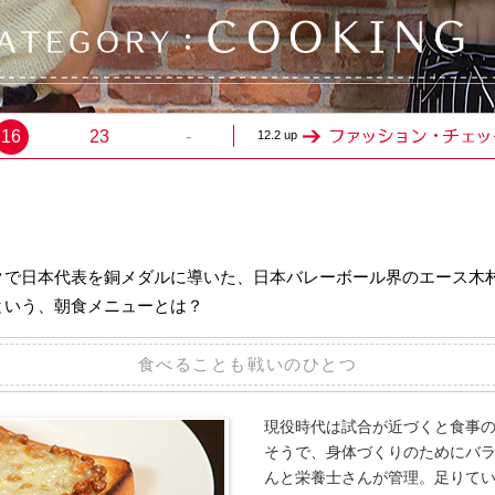
16
23
-
12.2 up
クで日本代表を銅メダルに導いた、日本バレーボール界のエース木
という、朝食メニューとは？
食べることも戦いのひとつ
現役時代は試合が近づくと食事
そうで、身体づくりのためにバ
んと栄養士さんが管理。足りて