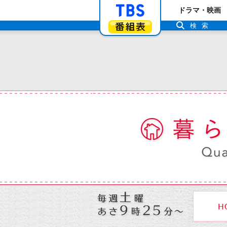
「TBSテレビ」ト
ドラマ・映画
番組表
検索