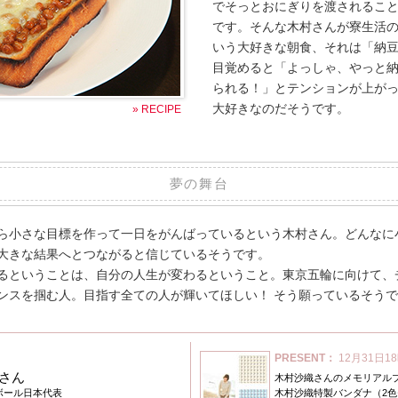
でそっとおにぎりを渡されるこ
です。そんな木村さんが寮生活
いう大好きな朝食、それは「納
目覚めると「よっしゃ、やっと
られる！」とテンションが上が
大好きなのだそうです。
» RECIPE
夢の舞台
ら小さな目標を作って一日をがんばっているという木村さん。どんなに
大きな結果へとつながると信じているそうです。
るということは、自分の人生が変わるということ。東京五輪に向けて、
ンスを掴む人。目指す全ての人が輝いてほしい！ そう願っているそう
PRESENT：
12月31日1
さん
木村沙織さんのメモリアル
ボール日本代表
木村沙織特製バンダナ（2色