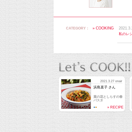
» COOKING
CATEGORY：
2021.3.
私のレ
2021.3.27 onair
浜島直子 さん
菜の花としらすの春
パスタ
» RECIPE
●
●