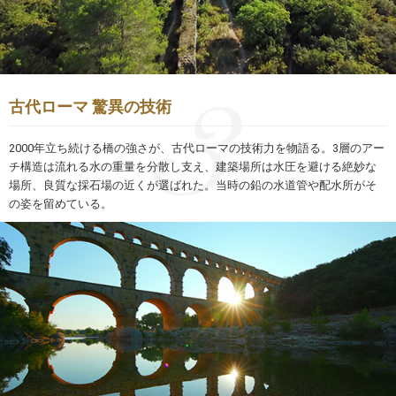
古代ローマ 驚異の技術
2000年立ち続ける橋の強さが、古代ローマの技術力を物語る。3層のアー
チ構造は流れる水の重量を分散し支え、建築場所は水圧を避ける絶妙な
場所、良質な採石場の近くが選ばれた。当時の鉛の水道管や配水所がそ
の姿を留めている。