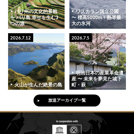
バリ州の文化的景観
ワスカラン国立公園
〜 バリ島 幸せを生む3
〜 標高5000m！熱帯最
つの源
大の氷河
2026.7.12
2026.7.5
明治日本の産業革命遺
産 〜 未来を夢見た城下
火山が生んだ絶景の島
町・萩
放送アーカイブ一覧