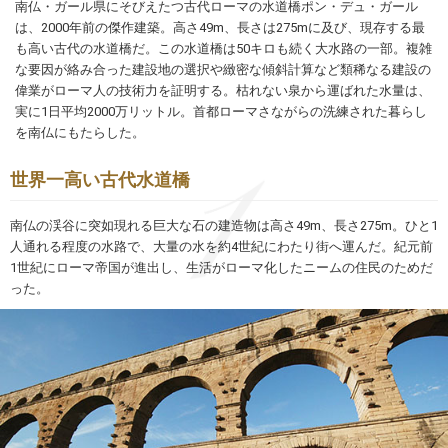
南仏・ガール県にそびえたつ古代ローマの水道橋ポン・デュ・ガール
は、2000年前の傑作建築。高さ49m、長さは275mに及び、現存する最
も高い古代の水道橋だ。この水道橋は50キロも続く大水路の一部。複雑
な要因が絡み合った建設地の選択や緻密な傾斜計算など類稀なる建設の
偉業がローマ人の技術力を証明する。枯れない泉から運ばれた水量は、
実に1日平均2000万リットル。首都ローマさながらの洗練された暮らし
を南仏にもたらした。
世界一高い古代水道橋
南仏の渓谷に突如現れる巨大な石の建造物は高さ49m、長さ275m。ひと1
人通れる程度の水路で、大量の水を約4世紀にわたり街へ運んだ。紀元前
1世紀にローマ帝国が進出し、生活がローマ化したニームの住民のためだ
った。