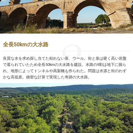
全長50kmの大水路
良質な水を求め探し当てた枯れない泉、ウール。街と泉は硬く高い岩盤
で遮られていたため全長50kmの大水路を建設。水路の9割は地下に掘ら
れ、地形によってトンネルや高架橋も作られた。問題は水源と街のわず
かな高低差。緻密な計算で実現した奇跡の大水路。